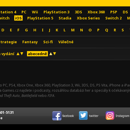
Station 4
PC
Wii
PlayStation 3
3DS
Xbox 360
PSP
DS
witch
iOS
PlayStation 5
Stadia
Xbox Series
Switch 2
M
D
E
F
G
H
I
J
K
L
M
N
O
P
Q
R
S
Strategie
Fantasy
Sci-fi
Válečné
 vydání
abecedně
o PC, PS4, Xbox One, Xbox 360, PlayStation 3, Wii, 3DS, DS, PS Vita, iPhone a i
Na Games.cz najdete i podcasty, rozsáhlou databázi her a speciály k očekávaný
d Theft Auto
,
Battlefield
nebo
FIFA
.
01-5131
facebook
twitter
Instagram
ce