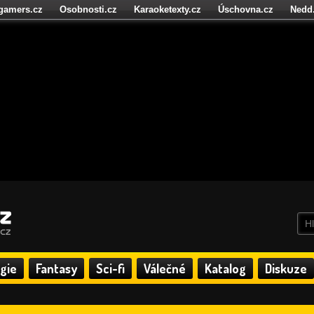
igamers.cz
Osobnosti.cz
Karaoketexty.cz
Úschovna.cz
Nedd
níze.cz
StartupInsider.cz
gie
Fantasy
Sci-fi
Válečné
Katalog
Diskuze