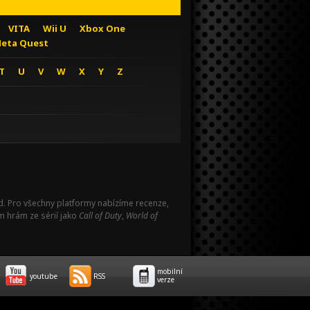
VITA
Wii U
Xbox One
eta Quest
T
U
V
W
X
Y
Z
Pad. Pro všechny platformy nabízíme recenze,
m hrám ze sérií jako
Call of Duty
,
World of
mobilní
youtube
RSS
verze