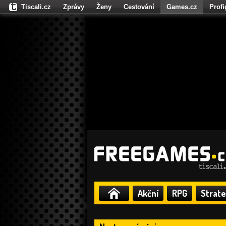
Tiscali.cz
Zprávy
Ženy
Cestování
Games.cz
Prof
Moulík.cz
Fights.cz
Sport
Dokina.cz
CZhity.cz
Našepe
Akční
RPG
Strate