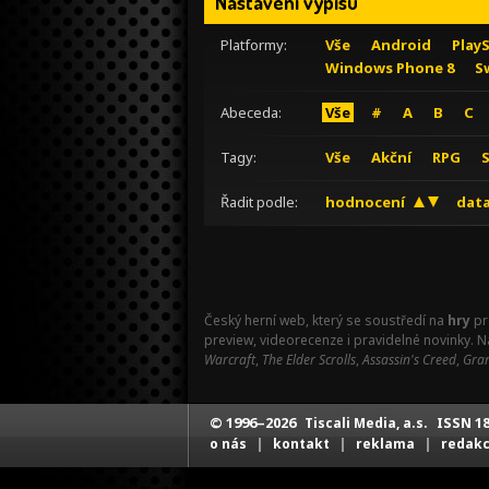
Nastavení výpisu
Platformy:
Vše
Android
Play
Windows Phone 8
S
Abeceda:
Vše
#
A
B
C
Tagy:
Vše
Akční
RPG
Řadit podle:
hodnocení
data
Český herní web, který se soustředí na
hry
pr
preview, videorecenze i pravidelné novinky. 
Warcraft
,
The Elder Scrolls
,
Assassin's Creed
,
Gran
© 1996–2026
ISSN 18
Tiscali Media, a.s.
|
|
|
o nás
kontakt
reklama
redak