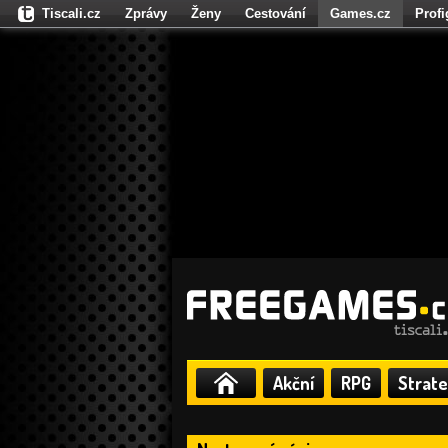
Tiscali.cz
Zprávy
Ženy
Cestování
Games.cz
Prof
Moulík.cz
Fights.cz
Sport
Dokina.cz
CZhity.cz
Našepe
Akční
RPG
Strate