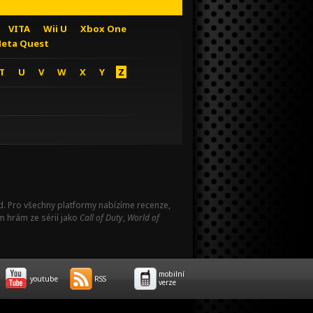
VITA
Wii U
Xbox One
eta Quest
T
U
V
W
X
Y
Z
Pad. Pro všechny platformy nabízíme recenze,
m hrám ze sérií jako
Call of Duty
,
World of
mobilní
youtube
RSS
verze