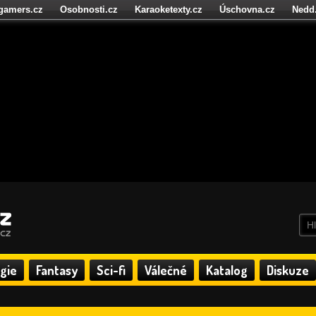
igamers.cz
Osobnosti.cz
Karaoketexty.cz
Úschovna.cz
Nedd
níze.cz
StartupInsider.cz
gie
Fantasy
Sci-fi
Válečné
Katalog
Diskuze