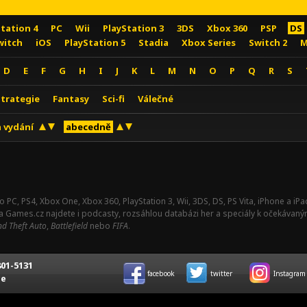
Station 4
PC
Wii
PlayStation 3
3DS
Xbox 360
PSP
DS
witch
iOS
PlayStation 5
Stadia
Xbox Series
Switch 2
M
D
E
F
G
H
I
J
K
L
M
N
O
P
Q
R
S
Strategie
Fantasy
Sci-fi
Válečné
 vydání
abecedně
o PC, PS4, Xbox One, Xbox 360, PlayStation 3, Wii, 3DS, DS, PS Vita, iPhone a i
Na Games.cz najdete i podcasty, rozsáhlou databázi her a speciály k očekávaný
d Theft Auto
,
Battlefield
nebo
FIFA
.
01-5131
facebook
twitter
Instagram
ce