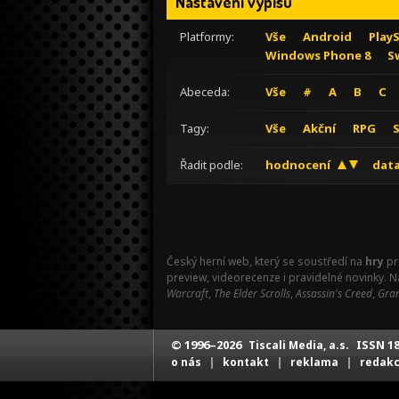
Nastavení výpisu
Platformy:
Vše
Android
Play
Windows Phone 8
S
Abeceda:
Vše
#
A
B
C
Tagy:
Vše
Akční
RPG
Řadit podle:
hodnocení
data
Český herní web, který se soustředí na
hry
pr
preview, videorecenze i pravidelné novinky. 
Warcraft
,
The Elder Scrolls
,
Assassin's Creed
,
Gran
© 1996–2026
ISSN 18
Tiscali Media, a.s.
|
|
|
o nás
kontakt
reklama
redak