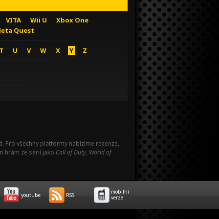
VITA
Wii U
Xbox One
eta Quest
T
U
V
W
X
Y
Z
Pad. Pro všechny platformy nabízíme recenze,
m hrám ze sérií jako
Call of Duty
,
World of
mobilní
youtube
RSS
verze