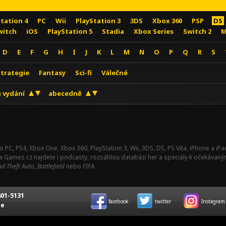
Station 4
PC
Wii
PlayStation 3
3DS
Xbox 360
PSP
DS
witch
iOS
PlayStation 5
Stadia
Xbox Series
Switch 2
M
D
E
F
G
H
I
J
K
L
M
N
O
P
Q
R
S
Strategie
Fantasy
Sci-fi
Válečné
 vydání
abecedně
o PC, PS4, Xbox One, Xbox 360, PlayStation 3, Wii, 3DS, DS, PS Vita, iPhone a i
Na Games.cz najdete i podcasty, rozsáhlou databázi her a speciály k očekávaný
d Theft Auto
,
Battlefield
nebo
FIFA
.
01-5131
facebook
twitter
Instagram
ce