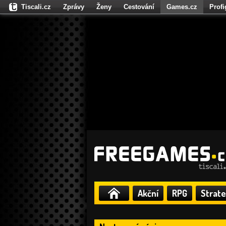
Tiscali.cz
Zprávy
Ženy
Cestování
Games.cz
Prof
Moulík.cz
Fights.cz
Sport
Dokina.cz
CZhity.cz
Našepe
Akční
RPG
Strate