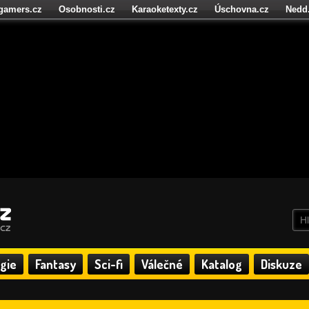
igamers.cz
Osobnosti.cz
Karaoketexty.cz
Úschovna.cz
Nedd
níze.cz
StartupInsider.cz
gie
Fantasy
Sci-fi
Válečné
Katalog
Diskuze