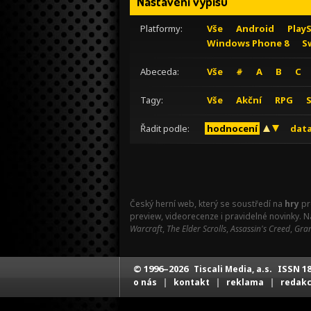
Nastavení výpisu
Platformy:
Vše
Android
Play
Windows Phone 8
S
Abeceda:
Vše
#
A
B
C
Tagy:
Vše
Akční
RPG
Řadit podle:
hodnocení
data
Český herní web, který se soustředí na
hry
pr
preview, videorecenze i pravidelné novinky. 
Warcraft
,
The Elder Scrolls
,
Assassin's Creed
,
Gran
© 1996–2026
ISSN 18
Tiscali Media, a.s.
|
|
|
o nás
kontakt
reklama
redak