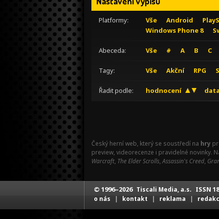
Nastavení výpisu
Platformy:
Vše
Android
Play
Windows Phone 8
S
Abeceda:
Vše
#
A
B
C
Tagy:
Vše
Akční
RPG
Řadit podle:
hodnocení
data
Český herní web, který se soustředí na
hry
pr
preview, videorecenze i pravidelné novinky. 
Warcraft
,
The Elder Scrolls
,
Assassin's Creed
,
Gran
© 1996–2026
ISSN 18
Tiscali Media, a.s.
|
|
|
o nás
kontakt
reklama
redak