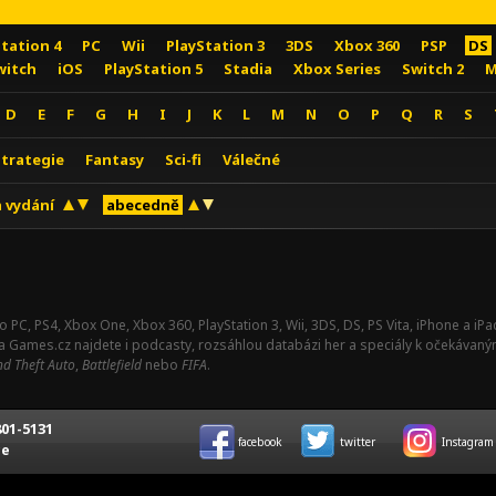
Station 4
PC
Wii
PlayStation 3
3DS
Xbox 360
PSP
DS
witch
iOS
PlayStation 5
Stadia
Xbox Series
Switch 2
M
D
E
F
G
H
I
J
K
L
M
N
O
P
Q
R
S
Strategie
Fantasy
Sci-fi
Válečné
 vydání
abecedně
o PC, PS4, Xbox One, Xbox 360, PlayStation 3, Wii, 3DS, DS, PS Vita, iPhone a i
Na Games.cz najdete i podcasty, rozsáhlou databázi her a speciály k očekávaný
d Theft Auto
,
Battlefield
nebo
FIFA
.
01-5131
facebook
twitter
Instagram
ce