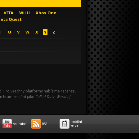
VITA
Wii U
Xbox One
eta Quest
T
U
V
W
X
Y
Z
Pad. Pro všechny platformy nabízíme recenze,
m hrám ze sérií jako
Call of Duty
,
World of
mobilní
youtube
RSS
verze