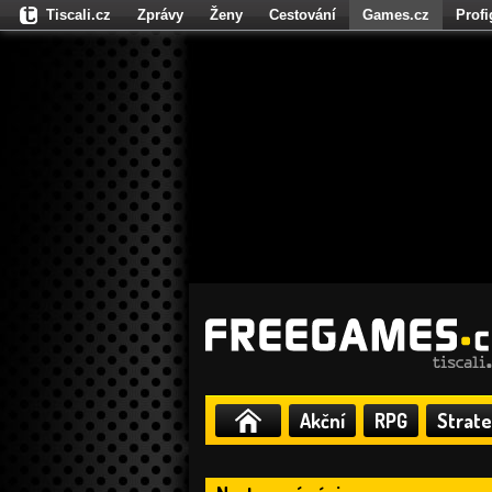
Tiscali.cz
Zprávy
Ženy
Cestování
Games.cz
Prof
Moulík.cz
Fights.cz
Sport
Dokina.cz
CZhity.cz
Našepe
Akční
RPG
Strate