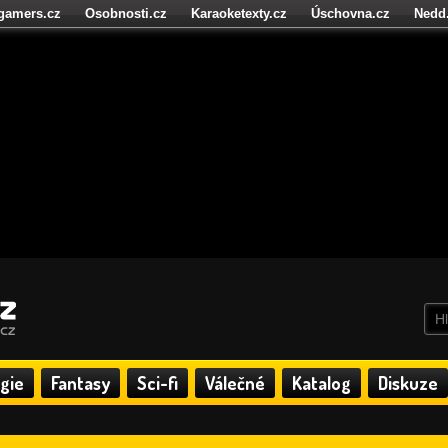
igamers.cz
Osobnosti.cz
Karaoketexty.cz
Úschovna.cz
Nedd
níze.cz
StartupInsider.cz
gie
Fantasy
Sci-fi
Válečné
Katalog
Diskuze