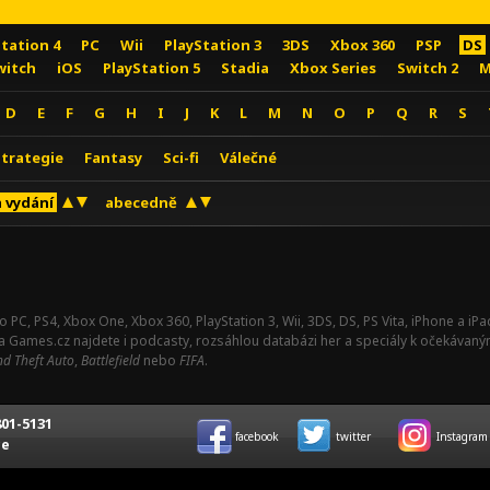
Station 4
PC
Wii
PlayStation 3
3DS
Xbox 360
PSP
DS
witch
iOS
PlayStation 5
Stadia
Xbox Series
Switch 2
M
D
E
F
G
H
I
J
K
L
M
N
O
P
Q
R
S
Strategie
Fantasy
Sci-fi
Válečné
 vydání
abecedně
o PC, PS4, Xbox One, Xbox 360, PlayStation 3, Wii, 3DS, DS, PS Vita, iPhone a i
Na Games.cz najdete i podcasty, rozsáhlou databázi her a speciály k očekávaný
d Theft Auto
,
Battlefield
nebo
FIFA
.
01-5131
facebook
twitter
Instagram
ce