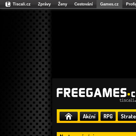
Tiscali.cz
Zprávy
Ženy
Cestování
Games.cz
Prof
Moulík.cz
Fights.cz
Sport
Dokina.cz
CZhity.cz
Našepe
Akční
RPG
Strate