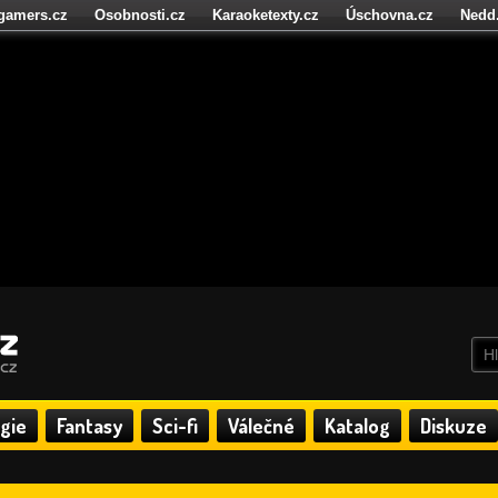
igamers.cz
Osobnosti.cz
Karaoketexty.cz
Úschovna.cz
Nedd
níze.cz
StartupInsider.cz
gie
Fantasy
Sci-fi
Válečné
Katalog
Diskuze