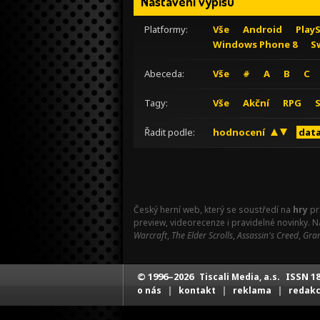
Nastavení výpisu
Platformy:
Vše
Android
Play
Windows Phone 8
S
Abeceda:
Vše
#
A
B
C
Tagy:
Vše
Akční
RPG
Řadit podle:
hodnocení
data
Český herní web, který se soustředí na
hry
pr
preview, videorecenze i pravidelné novinky. 
Warcraft
,
The Elder Scrolls
,
Assassin's Creed
,
Gran
© 1996–2026
ISSN 18
Tiscali Media, a.s.
|
|
|
o nás
kontakt
reklama
redak