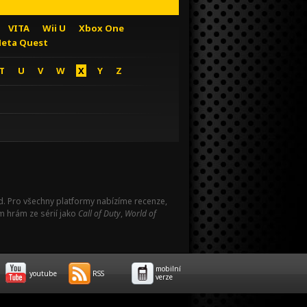
VITA
Wii U
Xbox One
eta Quest
T
U
V
W
X
Y
Z
Pad. Pro všechny platformy nabízíme recenze,
m hrám ze sérií jako
Call of Duty
,
World of
mobilní
youtube
RSS
verze