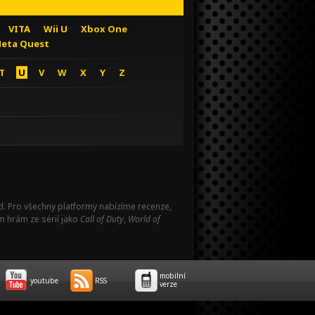
VITA
Wii U
Xbox One
eta Quest
T
U
V
W
X
Y
Z
Pad. Pro všechny platformy nabízíme recenze,
m hrám ze sérií jako
Call of Duty
,
World of
mobilní
youtube
RSS
verze