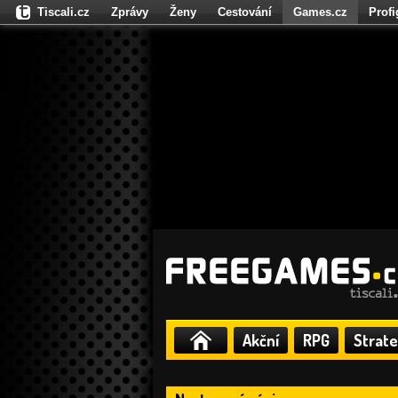
Tiscali.cz
Zprávy
Ženy
Cestování
Games.cz
Prof
Moulík.cz
Fights.cz
Sport
Dokina.cz
CZhity.cz
Našepe
Akční
RPG
Strate