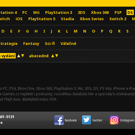
Station 4
PC
Wii
PlayStation 3
3DS
Xbox 360
PSP
DS
witch
iOS
PlayStation 5
Stadia
Xbox Series
Switch 2
M
D
E
F
G
H
I
J
K
L
M
N
O
P
Q
R
S
Strategie
Fantasy
Sci-fi
Válečné
 vydání
abecedně
o PC, PS4, Xbox One, Xbox 360, PlayStation 3, Wii, 3DS, DS, PS Vita, iPhone a i
Na Games.cz najdete i podcasty, rozsáhlou databázi her a speciály k očekávaný
d Theft Auto
,
Battlefield
nebo
FIFA
.
01-5131
facebook
twitter
Instagram
ce