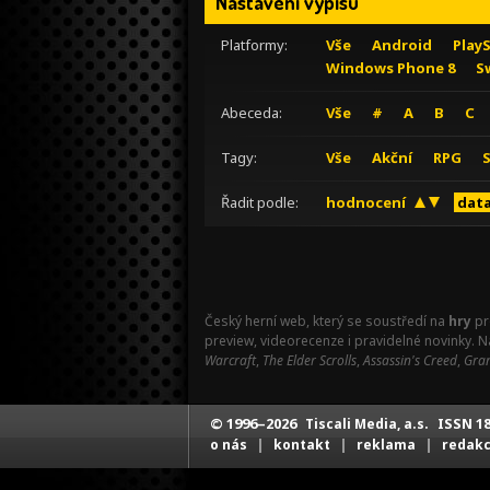
Nastavení výpisu
Platformy:
Vše
Android
Play
Windows Phone 8
S
Abeceda:
Vše
#
A
B
C
Tagy:
Vše
Akční
RPG
Řadit podle:
hodnocení
data
Český herní web, který se soustředí na
hry
pr
preview, videorecenze i pravidelné novinky. 
Warcraft
,
The Elder Scrolls
,
Assassin's Creed
,
Gran
© 1996–2026
ISSN 18
Tiscali Media, a.s.
|
|
|
o nás
kontakt
reklama
redak