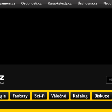
igamers.cz
Osobnosti.cz
Karaoketexty.cz
Úschovna.cz
Nedd
níze.cz
StartupInsider.cz
gie
Fantasy
Sci-fi
Válečné
Katalog
Diskuze