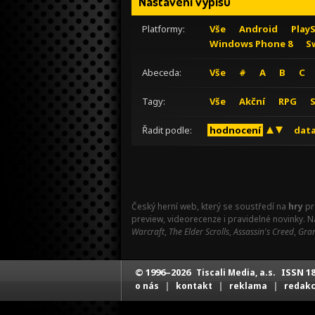
Nastavení výpisu
Platformy:
Vše
Android
Play
Windows Phone 8
S
Abeceda:
Vše
#
A
B
C
Tagy:
Vše
Akční
RPG
Řadit podle:
hodnocení
data
Český herní web, který se soustředí na
hry
pr
preview, videorecenze i pravidelné novinky. 
Warcraft
,
The Elder Scrolls
,
Assassin's Creed
,
Gran
© 1996–2026
ISSN 18
Tiscali Media, a.s.
|
|
|
o nás
kontakt
reklama
redak