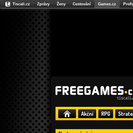
Tiscali.cz
Zprávy
Ženy
Cestování
Games.cz
Prof
Moulík.cz
Fights.cz
Sport
Dokina.cz
CZhity.cz
Našepe
Akční
RPG
Strate