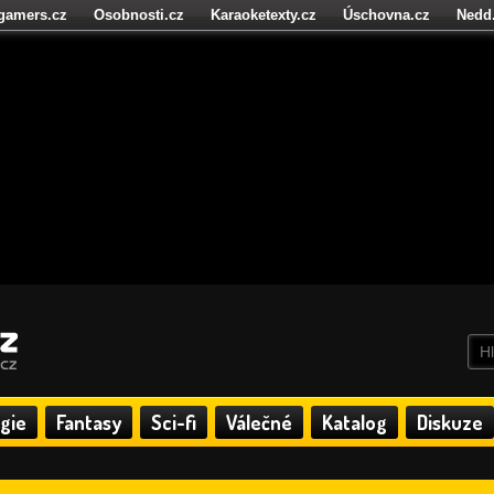
igamers.cz
Osobnosti.cz
Karaoketexty.cz
Úschovna.cz
Nedd
níze.cz
StartupInsider.cz
gie
Fantasy
Sci-fi
Válečné
Katalog
Diskuze