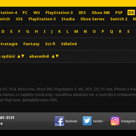
Station 4
PC
Wii
PlayStation 3
3DS
Xbox 360
PSP
DS
witch
iOS
PlayStation 5
Stadia
Xbox Series
Switch 2
M
D
E
F
G
H
I
J
K
L
M
N
O
P
Q
R
S
Strategie
Fantasy
Sci-fi
Válečné
 vydání
abecedně
o PC, PS4, Xbox One, Xbox 360, PlayStation 3, Wii, 3DS, DS, PS Vita, iPhone a i
Na Games.cz najdete i podcasty, rozsáhlou databázi her a speciály k očekávaný
d Theft Auto
,
Battlefield
nebo
FIFA
.
01-5131
facebook
twitter
Instagram
ce