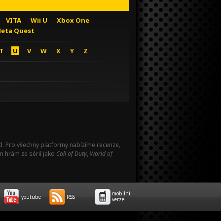
VITA
Wii U
Xbox One
eta Quest
T
U
V
W
X
Y
Z
Pad. Pro všechny platformy nabízíme recenze,
m hrám ze sérií jako
Call of Duty
,
World of
mobilní
youtube
RSS
verze