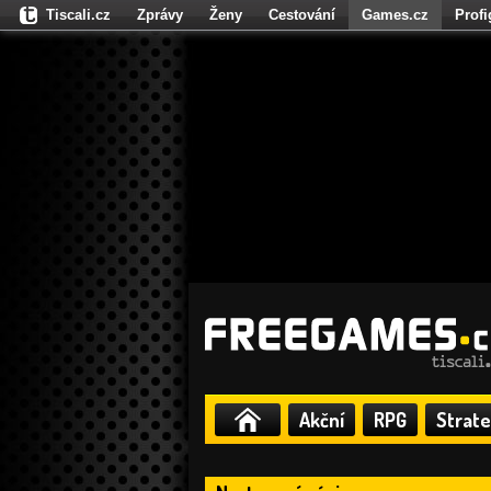
Tiscali.cz
Zprávy
Ženy
Cestování
Games.cz
Prof
Moulík.cz
Fights.cz
Sport
Dokina.cz
CZhity.cz
Našepe
Akční
RPG
Strate