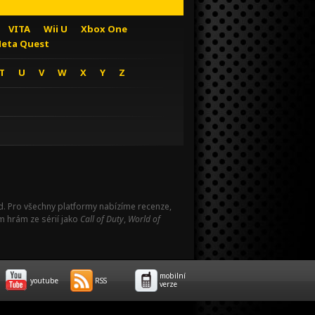
VITA
Wii U
Xbox One
eta Quest
T
U
V
W
X
Y
Z
Pad. Pro všechny platformy nabízíme recenze,
m hrám ze sérií jako
Call of Duty
,
World of
mobilní
youtube
RSS
verze