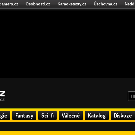
igamers.cz
Osobnosti.cz
Karaoketexty.cz
Úschovna.cz
Nedd
níze.cz
StartupInsider.cz
gie
Fantasy
Sci-fi
Válečné
Katalog
Diskuze