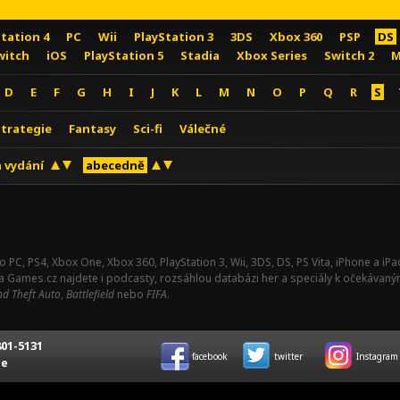
Station 4
PC
Wii
PlayStation 3
3DS
Xbox 360
PSP
DS
witch
iOS
PlayStation 5
Stadia
Xbox Series
Switch 2
M
D
E
F
G
H
I
J
K
L
M
N
O
P
Q
R
S
Strategie
Fantasy
Sci-fi
Válečné
 vydání
abecedně
o PC, PS4, Xbox One, Xbox 360, PlayStation 3, Wii, 3DS, DS, PS Vita, iPhone a i
Na Games.cz najdete i podcasty, rozsáhlou databázi her a speciály k očekávaný
d Theft Auto
,
Battlefield
nebo
FIFA
.
01-5131
facebook
twitter
Instagram
ce