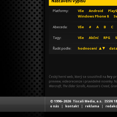
Nastavení výpisu
Platformy:
Vše
Android
Play
Windows Phone 8
S
Abeceda:
Vše
#
A
B
C
Tagy:
Vše
Akční
RPG
Řadit podle:
hodnocení
data
Český herní web, který se soustředí na
hry
pr
preview, videorecenze i pravidelné novinky. 
Warcraft
,
The Elder Scrolls
,
Assassin's Creed
,
Gran
© 1996–2026
ISSN 18
Tiscali Media, a.s.
|
|
|
o nás
kontakt
reklama
redak