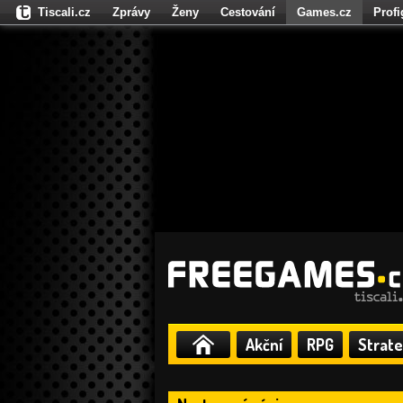
Tiscali.cz
Zprávy
Ženy
Cestování
Games.cz
Prof
Moulík.cz
Fights.cz
Sport
Dokina.cz
CZhity.cz
Našepe
Akční
RPG
Strate