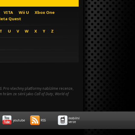
VITA
Wii U
Xbox One
eta Quest
T
U
V
W
X
Y
Z
Pad. Pro všechny platformy nabízíme recenze,
m hrám ze sérií jako
Call of Duty
,
World of
mobilní
youtube
RSS
verze