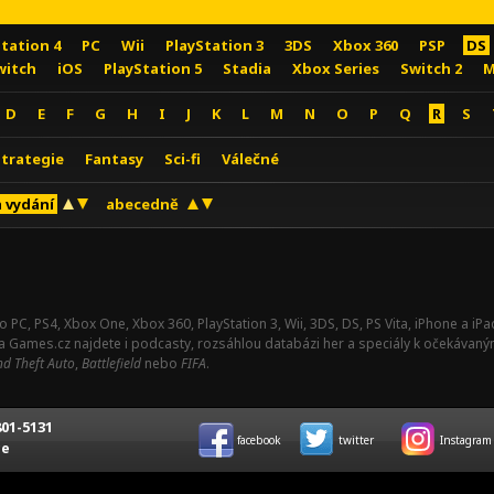
Station 4
PC
Wii
PlayStation 3
3DS
Xbox 360
PSP
DS
witch
iOS
PlayStation 5
Stadia
Xbox Series
Switch 2
M
D
E
F
G
H
I
J
K
L
M
N
O
P
Q
R
S
Strategie
Fantasy
Sci-fi
Válečné
 vydání
abecedně
o PC, PS4, Xbox One, Xbox 360, PlayStation 3, Wii, 3DS, DS, PS Vita, iPhone a i
Na Games.cz najdete i podcasty, rozsáhlou databázi her a speciály k očekávaný
d Theft Auto
,
Battlefield
nebo
FIFA
.
01-5131
facebook
twitter
Instagram
ce