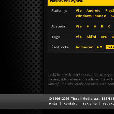
Nastavení výpisu
Platformy:
Vše
Android
Play
Windows Phone 8
S
Abeceda:
Vše
#
A
B
C
Tagy:
Vše
Akční
RPG
Řadit podle:
hodnocení
data
Český herní web, který se soustředí na
hry
pr
preview, videorecenze i pravidelné novinky. 
Warcraft
,
The Elder Scrolls
,
Assassin's Creed
,
Gran
© 1996–2026
ISSN 18
Tiscali Media, a.s.
|
|
|
o nás
kontakt
reklama
redak