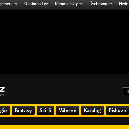
igamers.cz
Osobnosti.cz
Karaoketexty.cz
Úschovna.cz
Nedd
níze.cz
StartupInsider.cz
gie
Fantasy
Sci-fi
Válečné
Katalog
Diskuze