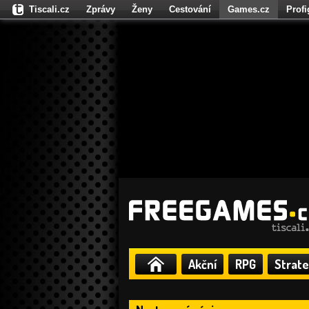
Tiscali.cz
Zprávy
Ženy
Cestování
Games.cz
Prof
Moulík.cz
Fights.cz
Sport
Dokina.cz
CZhity.cz
Našepe
Akční
RPG
Strate