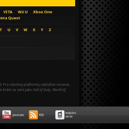
VITA
Wii U
Xbox One
eta Quest
T
U
V
W
X
Y
Z
Pad. Pro všechny platformy nabízíme recenze,
m hrám ze sérií jako
Call of Duty
,
World of
mobilní
youtube
RSS
verze