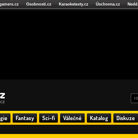
igamers.cz
Osobnosti.cz
Karaoketexty.cz
Úschovna.cz
Nedd
níze.cz
StartupInsider.cz
gie
Fantasy
Sci-fi
Válečné
Katalog
Diskuze