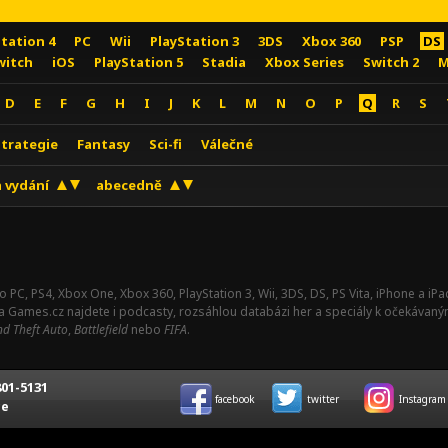
Station 4
PC
Wii
PlayStation 3
3DS
Xbox 360
PSP
DS
witch
iOS
PlayStation 5
Stadia
Xbox Series
Switch 2
M
D
E
F
G
H
I
J
K
L
M
N
O
P
Q
R
S
Strategie
Fantasy
Sci-fi
Válečné
 vydání
abecedně
o PC, PS4, Xbox One, Xbox 360, PlayStation 3, Wii, 3DS, DS, PS Vita, iPhone a i
Na Games.cz najdete i podcasty, rozsáhlou databázi her a speciály k očekávaný
d Theft Auto
,
Battlefield
nebo
FIFA
.
01-5131
facebook
twitter
Instagram
ce