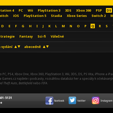
Station 4
PC
Wii
PlayStation 3
3DS
Xbox 360
PSP
DS
witch
iOS
PlayStation 5
Stadia
Xbox Series
Switch 2
M
D
E
F
G
H
I
J
K
L
M
N
O
P
Q
R
S
Strategie
Fantasy
Sci-fi
Válečné
 vydání
abecedně
o PC, PS4, Xbox One, Xbox 360, PlayStation 3, Wii, 3DS, DS, PS Vita, iPhone a i
Na Games.cz najdete i podcasty, rozsáhlou databázi her a speciály k očekávaný
d Theft Auto
,
Battlefield
nebo
FIFA
.
01-5131
facebook
twitter
Instagram
ce