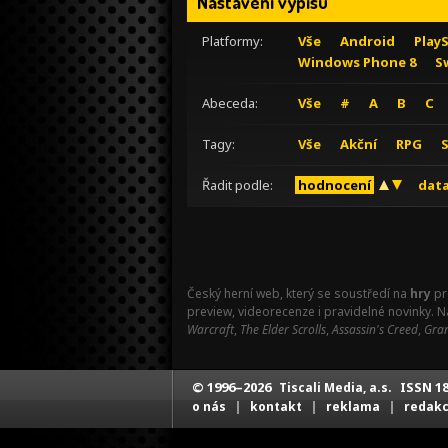
Nastavení výpisu
Platformy:
Vše
Android
Play
Windows Phone 8
S
Abeceda:
Vše
#
A
B
C
Tagy:
Vše
Akční
RPG
Řadit podle:
hodnocení
data
Český herní web, který se soustředí na
hry
pr
preview, videorecenze i pravidelné novinky. 
Warcraft
,
The Elder Scrolls
,
Assassin's Creed
,
Gran
© 1996–2026
ISSN 18
Tiscali Media, a.s.
|
|
|
o nás
kontakt
reklama
redak