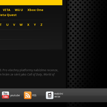
VITA
Wii U
Xbox One
eta Quest
T
U
V
W
X
Y
Z
Pad. Pro všechny platformy nabízíme recenze,
m hrám ze sérií jako
Call of Duty
,
World of
mobilní
youtube
RSS
verze