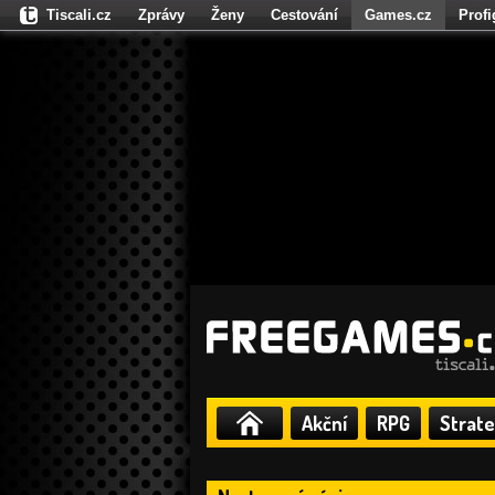
Tiscali.cz
Zprávy
Ženy
Cestování
Games.cz
Prof
Moulík.cz
Fights.cz
Sport
Dokina.cz
CZhity.cz
Našepe
Akční
RPG
Strate