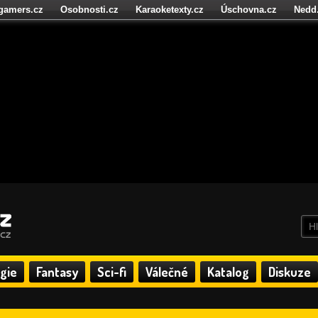
igamers.cz
Osobnosti.cz
Karaoketexty.cz
Úschovna.cz
Nedd
níze.cz
StartupInsider.cz
gie
Fantasy
Sci-fi
Válečné
Katalog
Diskuze