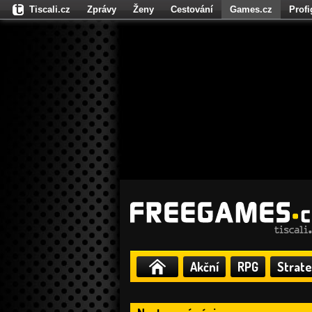
Tiscali.cz
Zprávy
Ženy
Cestování
Games.cz
Prof
Moulík.cz
Fights.cz
Sport
Dokina.cz
CZhity.cz
Našepe
Akční
RPG
Strate