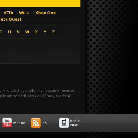
VITA
Wii U
Xbox One
eta Quest
T
U
V
W
X
Y
Z
Pad. Pro všechny platformy nabízíme recenze,
m hrám ze sérií jako
Call of Duty
,
World of
mobilní
youtube
RSS
verze