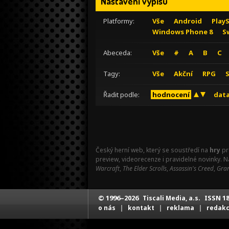
Nastavení výpisu
Platformy:
Vše
Android
Play
Windows Phone 8
S
Abeceda:
Vše
#
A
B
C
Tagy:
Vše
Akční
RPG
Řadit podle:
hodnocení
data
Český herní web, který se soustředí na
hry
pr
preview, videorecenze i pravidelné novinky. 
Warcraft
,
The Elder Scrolls
,
Assassin's Creed
,
Gran
© 1996–2026
ISSN 18
Tiscali Media, a.s.
|
|
|
o nás
kontakt
reklama
redak