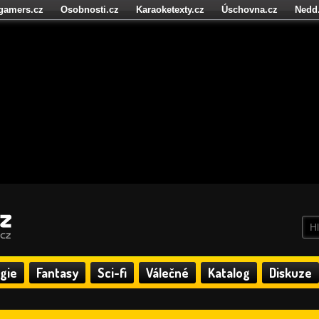
igamers.cz
Osobnosti.cz
Karaoketexty.cz
Úschovna.cz
Nedd
níze.cz
StartupInsider.cz
gie
Fantasy
Sci-fi
Válečné
Katalog
Diskuze