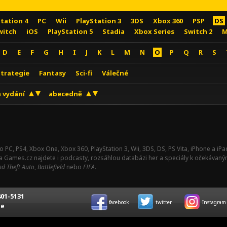
Station 4
PC
Wii
PlayStation 3
3DS
Xbox 360
PSP
DS
witch
iOS
PlayStation 5
Stadia
Xbox Series
Switch 2
M
D
E
F
G
H
I
J
K
L
M
N
O
P
Q
R
S
Strategie
Fantasy
Sci-fi
Válečné
 vydání
abecedně
o PC, PS4, Xbox One, Xbox 360, PlayStation 3, Wii, 3DS, DS, PS Vita, iPhone a i
Na Games.cz najdete i podcasty, rozsáhlou databázi her a speciály k očekávaný
d Theft Auto
,
Battlefield
nebo
FIFA
.
01-5131
facebook
twitter
Instagram
ce