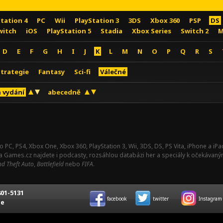
Station 4
PC
Wii
PlayStation 3
3DS
Xbox 360
PSP
DS
witch
iOS
PlayStation 5
Stadia
Xbox Series
Switch 2
M
D
E
F
G
H
I
J
K
L
M
N
O
P
Q
R
S
Strategie
Fantasy
Sci-fi
Válečné
 vydání
abecedně
o PC, PS4, Xbox One, Xbox 360, PlayStation 3, Wii, 3DS, DS, PS Vita, iPhone a i
Na Games.cz najdete i podcasty, rozsáhlou databázi her a speciály k očekávaný
d Theft Auto
,
Battlefield
nebo
FIFA
.
01-5131
facebook
twitter
Instagram
ce