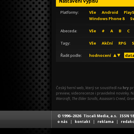
Nastavení výpisu
Platformy:
Vše
Android
Play
Windows Phone 8
S
Abeceda:
Vše
#
A
B
C
Tagy:
Vše
Akční
RPG
Řadit podle:
hodnocení
data
Český herní web, který se soustředí na
hry
pr
preview, videorecenze i pravidelné novinky. 
Warcraft
,
The Elder Scrolls
,
Assassin's Creed
,
Gran
© 1996–2026
ISSN 18
Tiscali Media, a.s.
|
|
|
o nás
kontakt
reklama
redak