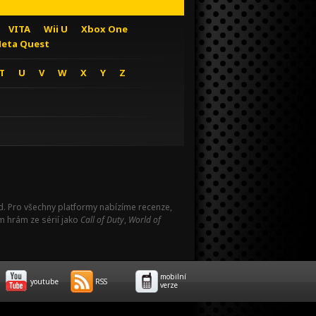
VITA
Wii U
Xbox One
eta Quest
T
U
V
W
X
Y
Z
Pad. Pro všechny platformy nabízíme recenze,
m hrám ze sérií jako
Call of Duty
,
World of
mobilní
youtube
RSS
verze