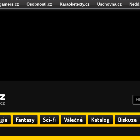
igamers.cz
Osobnosti.cz
Karaoketexty.cz
Úschovna.cz
Nedd
níze.cz
StartupInsider.cz
gie
Fantasy
Sci-fi
Válečné
Katalog
Diskuze