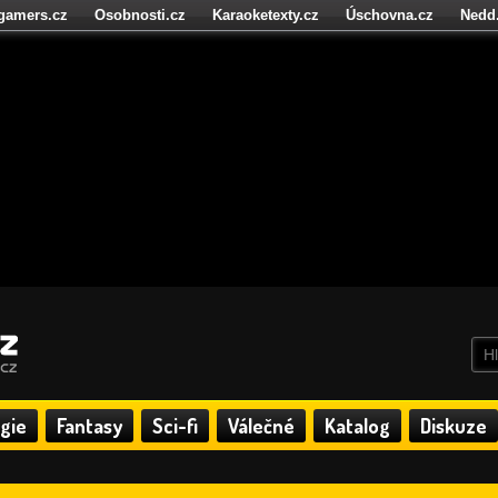
igamers.cz
Osobnosti.cz
Karaoketexty.cz
Úschovna.cz
Nedd
níze.cz
StartupInsider.cz
gie
Fantasy
Sci-fi
Válečné
Katalog
Diskuze