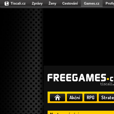
Tiscali.cz
Zprávy
Ženy
Cestování
Games.cz
Prof
Moulík.cz
Fights.cz
Sport
Dokina.cz
CZhity.cz
Našepe
Akční
RPG
Strate