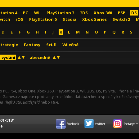
Station 4
PC
Wii
PlayStation 3
3DS
Xbox 360
PSP
DS
witch
iOS
PlayStation 5
Stadia
Xbox Series
Switch 2
M
D
E
F
G
H
I
J
K
L
M
N
O
P
Q
R
S
Strategie
Fantasy
Sci-fi
Válečné
 vydání
abecedně
o PC, PS4, Xbox One, Xbox 360, PlayStation 3, Wii, 3DS, DS, PS Vita, iPhone a i
Na Games.cz najdete i podcasty, rozsáhlou databázi her a speciály k očekávaný
d Theft Auto
,
Battlefield
nebo
FIFA
.
01-5131
facebook
twitter
Instagram
ce