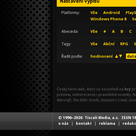
Nastavení výpisu
Platformy:
Vše
Android
Play
Windows Phone 8
S
Abeceda:
Vše
#
A
B
C
Tagy:
Vše
Akční
RPG
Řadit podle:
hodnocení
data
Český herní web, který se soustředí na
hry
pr
preview, videorecenze i pravidelné novinky. 
Warcraft
,
The Elder Scrolls
,
Assassin's Creed
,
Gran
© 1996–2026
ISSN 18
Tiscali Media, a.s.
|
|
|
o nás
kontakt
reklama
redak