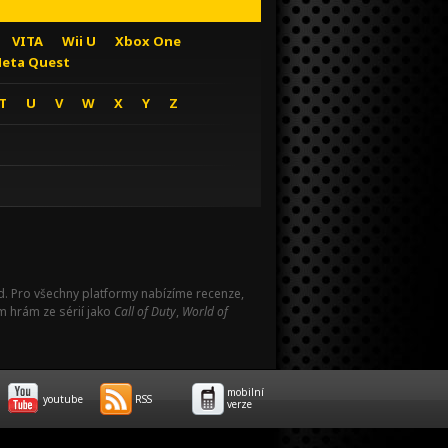
VITA
Wii U
Xbox One
eta Quest
T
U
V
W
X
Y
Z
Pad. Pro všechny platformy nabízíme recenze,
m hrám ze sérií jako
Call of Duty
,
World of
mobilní
youtube
RSS
verze