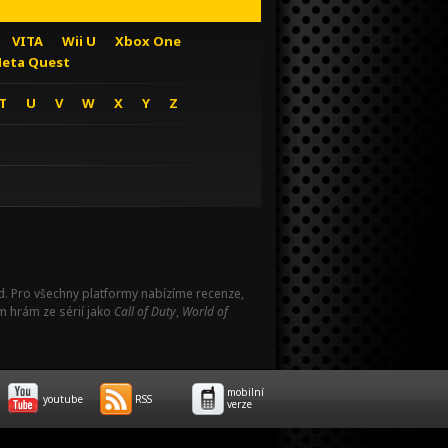
VITA
Wii U
Xbox One
eta Quest
T
U
V
W
X
Y
Z
Pad. Pro všechny platformy nabízíme recenze,
m hrám ze sérií jako
Call of Duty
,
World of
mobilní
youtube
RSS
verze