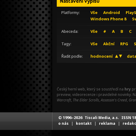
Nastavení výpisu
Platformy:
Vše
Android
Play
Windows Phone 8
S
Abeceda:
Vše
#
A
B
C
Tagy:
Vše
Akční
RPG
Řadit podle:
hodnocení
data
Český herní web, který se soustředí na
hry
pr
preview, videorecenze i pravidelné novinky. 
Warcraft
,
The Elder Scrolls
,
Assassin's Creed
,
Gran
© 1996–2026
ISSN 18
Tiscali Media, a.s.
|
|
|
o nás
kontakt
reklama
redak