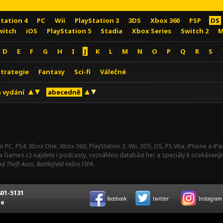
Station 4
PC
Wii
PlayStation 3
3DS
Xbox 360
PSP
DS
witch
iOS
PlayStation 5
Stadia
Xbox Series
Switch 2
M
D
E
F
G
H
I
J
K
L
M
N
O
P
Q
R
S
Strategie
Fantasy
Sci-fi
Válečné
 vydání
abecedně
o PC, PS4, Xbox One, Xbox 360, PlayStation 3, Wii, 3DS, DS, PS Vita, iPhone a i
Na Games.cz najdete i podcasty, rozsáhlou databázi her a speciály k očekávaný
d Theft Auto
,
Battlefield
nebo
FIFA
.
01-5131
facebook
twitter
Instagram
ce