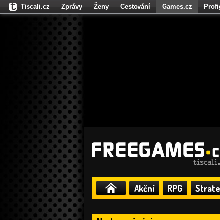
Tiscali.cz
Zprávy
Ženy
Cestování
Games.cz
Prof
Moulík.cz
Fights.cz
Sport
Dokina.cz
CZhity.cz
Našepe
Akční
RPG
Strate