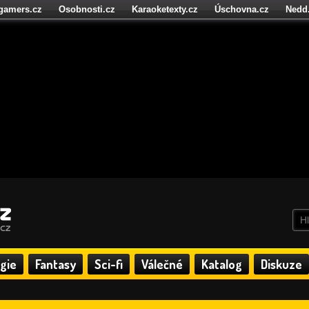
igamers.cz
Osobnosti.cz
Karaoketexty.cz
Úschovna.cz
Nedd
níze.cz
StartupInsider.cz
gie
Fantasy
Sci-fi
Válečné
Katalog
Diskuze