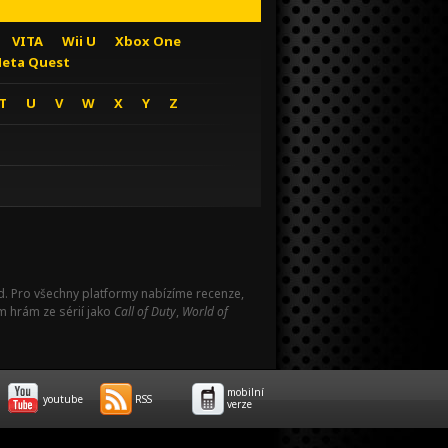
VITA
Wii U
Xbox One
eta Quest
T
U
V
W
X
Y
Z
Pad. Pro všechny platformy nabízíme recenze,
m hrám ze sérií jako
Call of Duty
,
World of
mobilní
youtube
RSS
verze