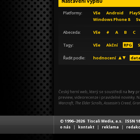
Nastavení výpisu
Platformy:
Vše
Android
Play
Windows Phone 8
S
Abeceda:
Vše
#
A
B
C
Tagy:
Vše
Akční
RPG
Řadit podle:
hodnocení
data
Český herní web, který se soustředí na
hry
pr
preview, videorecenze i pravidelné novinky. 
Warcraft
,
The Elder Scrolls
,
Assassin's Creed
,
Gran
© 1996–2026
ISSN 18
Tiscali Media, a.s.
|
|
|
o nás
kontakt
reklama
redak