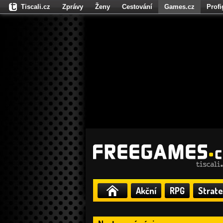
Tiscali.cz
Zprávy
Ženy
Cestování
Games.cz
Prof
Moulík.cz
Fights.cz
Sport
Dokina.cz
CZhity.cz
Našepe
Akční
RPG
Strate