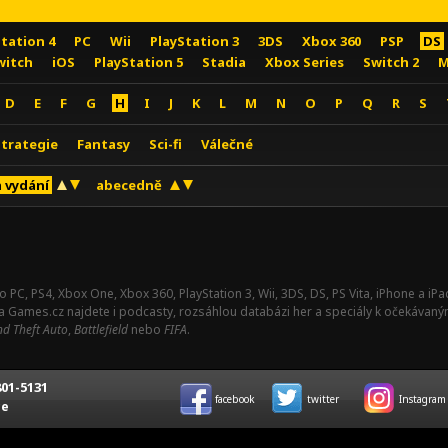
Station 4
PC
Wii
PlayStation 3
3DS
Xbox 360
PSP
DS
witch
iOS
PlayStation 5
Stadia
Xbox Series
Switch 2
M
D
E
F
G
H
I
J
K
L
M
N
O
P
Q
R
S
Strategie
Fantasy
Sci-fi
Válečné
 vydání
abecedně
o PC, PS4, Xbox One, Xbox 360, PlayStation 3, Wii, 3DS, DS, PS Vita, iPhone a i
Na Games.cz najdete i podcasty, rozsáhlou databázi her a speciály k očekávaný
d Theft Auto
,
Battlefield
nebo
FIFA
.
01-5131
facebook
twitter
Instagram
ce