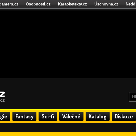
igamers.cz
Osobnosti.cz
Karaoketexty.cz
Úschovna.cz
Nedd
níze.cz
StartupInsider.cz
gie
Fantasy
Sci-fi
Válečné
Katalog
Diskuze