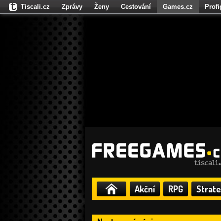
Tiscali.cz
Zprávy
Ženy
Cestování
Games.cz
Prof
Moulík.cz
Fights.cz
Sport
Dokina.cz
CZhity.cz
Našepe
Akční
RPG
Strate