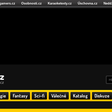
igamers.cz
Osobnosti.cz
Karaoketexty.cz
Úschovna.cz
Nedd
níze.cz
StartupInsider.cz
gie
Fantasy
Sci-fi
Válečné
Katalog
Diskuze