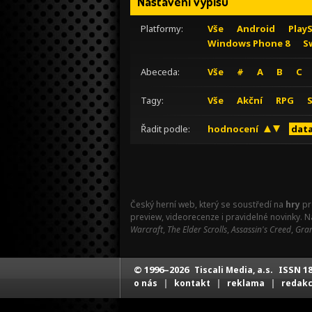
Nastavení výpisu
Platformy:
Vše
Android
Play
Windows Phone 8
S
Abeceda:
Vše
#
A
B
C
Tagy:
Vše
Akční
RPG
Řadit podle:
hodnocení
data
Český herní web, který se soustředí na
hry
pr
preview, videorecenze i pravidelné novinky. 
Warcraft
,
The Elder Scrolls
,
Assassin's Creed
,
Gran
© 1996–2026
ISSN 18
Tiscali Media, a.s.
|
|
|
o nás
kontakt
reklama
redak