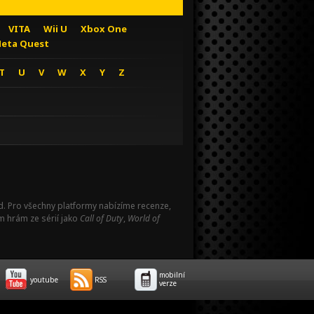
VITA
Wii U
Xbox One
eta Quest
T
U
V
W
X
Y
Z
Pad. Pro všechny platformy nabízíme recenze,
m hrám ze sérií jako
Call of Duty
,
World of
mobilní
youtube
RSS
verze