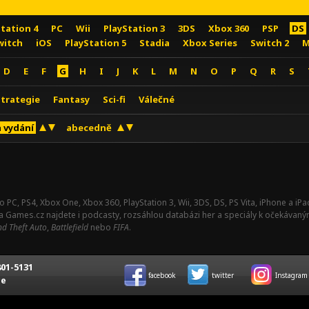
Station 4
PC
Wii
PlayStation 3
3DS
Xbox 360
PSP
DS
witch
iOS
PlayStation 5
Stadia
Xbox Series
Switch 2
M
D
E
F
G
H
I
J
K
L
M
N
O
P
Q
R
S
Strategie
Fantasy
Sci-fi
Válečné
 vydání
abecedně
o PC, PS4, Xbox One, Xbox 360, PlayStation 3, Wii, 3DS, DS, PS Vita, iPhone a i
Na Games.cz najdete i podcasty, rozsáhlou databázi her a speciály k očekávaný
d Theft Auto
,
Battlefield
nebo
FIFA
.
01-5131
facebook
twitter
Instagram
ce