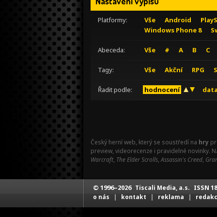
Nastavení výpisu
Platformy:
Vše
Android
Play
Windows Phone 8
S
Abeceda:
Vše
#
A
B
C
Tagy:
Vše
Akční
RPG
Řadit podle:
hodnocení
data
Český herní web, který se soustředí na
hry
pr
preview, videorecenze i pravidelné novinky. 
Warcraft
,
The Elder Scrolls
,
Assassin's Creed
,
Gran
© 1996–2026
ISSN 18
Tiscali Media, a.s.
|
|
|
o nás
kontakt
reklama
redak