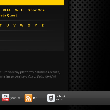
VITA
Wii U
Xbox One
eta Quest
T
U
V
W
X
Y
Z
Pad. Pro všechny platformy nabízíme recenze,
m hrám ze sérií jako
Call of Duty
,
World of
mobilní
youtube
RSS
verze