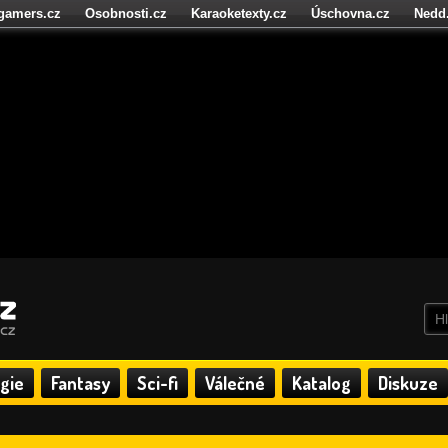
igamers.cz
Osobnosti.cz
Karaoketexty.cz
Úschovna.cz
Nedd
níze.cz
StartupInsider.cz
gie
Fantasy
Sci-fi
Válečné
Katalog
Diskuze