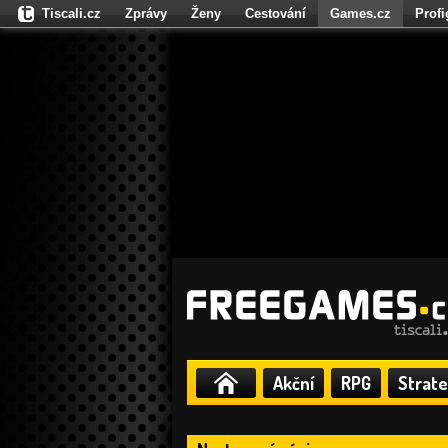
Tiscali.cz
Zprávy
Ženy
Cestování
Games.cz
Prof
Moulík.cz
Fights.cz
Sport
Dokina.cz
CZhity.cz
Našepe
Akční
RPG
Strate