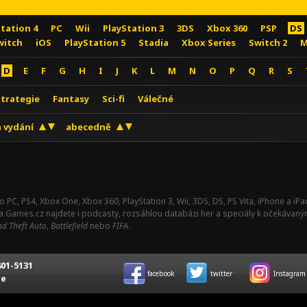
Station 4
PC
Wii
PlayStation 3
3DS
Xbox 360
PSP
DS
witch
iOS
PlayStation 5
Stadia
Xbox Series
Switch 2
M
D
E
F
G
H
I
J
K
L
M
N
O
P
Q
R
S
Strategie
Fantasy
Sci-fi
Válečné
 vydání
abecedně
o PC, PS4, Xbox One, Xbox 360, PlayStation 3, Wii, 3DS, DS, PS Vita, iPhone a i
Na Games.cz najdete i podcasty, rozsáhlou databázi her a speciály k očekávaný
d Theft Auto
,
Battlefield
nebo
FIFA
.
01-5131
facebook
twitter
Instagram
ce