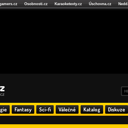
igamers.cz
Osobnosti.cz
Karaoketexty.cz
Úschovna.cz
Nedd
níze.cz
StartupInsider.cz
gie
Fantasy
Sci-fi
Válečné
Katalog
Diskuze