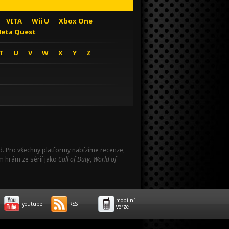
VITA
Wii U
Xbox One
eta Quest
T
U
V
W
X
Y
Z
Pad. Pro všechny platformy nabízíme recenze,
m hrám ze sérií jako
Call of Duty
,
World of
mobilní
youtube
RSS
verze