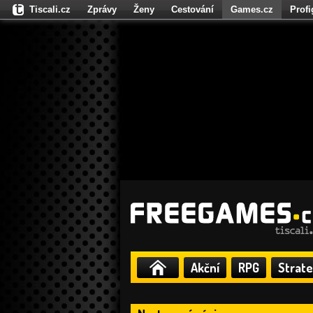
Tiscali.cz
Zprávy
Ženy
Cestování
Games.cz
Prof
Moulík.cz
Fights.cz
Sport
Dokina.cz
CZhity.cz
Našepe
Akční
RPG
Strate