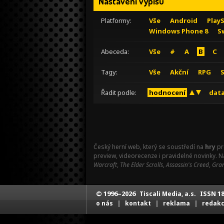
Nastavení výpisu
Platformy:
Vše
Android
Play
Windows Phone 8
S
Abeceda:
Vše
#
A
B
C
Tagy:
Vše
Akční
RPG
Řadit podle:
hodnocení
data
Český herní web, který se soustředí na
hry
pr
preview, videorecenze i pravidelné novinky. 
Warcraft
,
The Elder Scrolls
,
Assassin's Creed
,
Gran
© 1996–2026
ISSN 18
Tiscali Media, a.s.
|
|
|
o nás
kontakt
reklama
redak