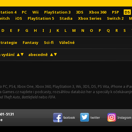
Station 4
PC
Wii
PlayStation 3
3DS
Xbox 360
PSP
DS
witch
iOS
PlayStation 5
Stadia
Xbox Series
Switch 2
M
D
E
F
G
H
I
J
K
L
M
N
O
P
Q
R
S
Strategie
Fantasy
Sci-fi
Válečné
 vydání
abecedně
o PC, PS4, Xbox One, Xbox 360, PlayStation 3, Wii, 3DS, DS, PS Vita, iPhone a i
Na Games.cz najdete i podcasty, rozsáhlou databázi her a speciály k očekávaný
d Theft Auto
,
Battlefield
nebo
FIFA
.
01-5131
facebook
twitter
Instagram
ce