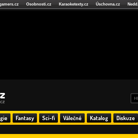
igamers.cz
Osobnosti.cz
Karaoketexty.cz
Úschovna.cz
Nedd
níze.cz
StartupInsider.cz
gie
Fantasy
Sci-fi
Válečné
Katalog
Diskuze