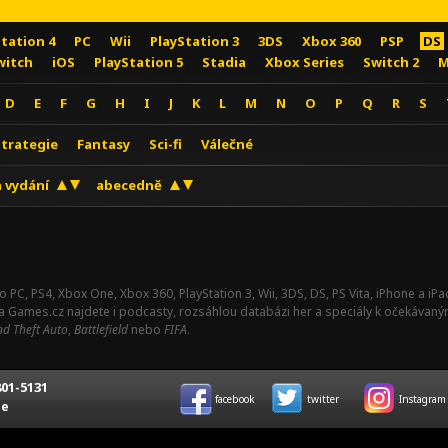
Station 4
PC
Wii
PlayStation 3
3DS
Xbox 360
PSP
DS
witch
iOS
PlayStation 5
Stadia
Xbox Series
Switch 2
M
D
E
F
G
H
I
J
K
L
M
N
O
P
Q
R
S
Strategie
Fantasy
Sci-fi
Válečné
 vydání
abecedně
o PC, PS4, Xbox One, Xbox 360, PlayStation 3, Wii, 3DS, DS, PS Vita, iPhone a i
Na Games.cz najdete i podcasty, rozsáhlou databázi her a speciály k očekávaný
d Theft Auto
,
Battlefield
nebo
FIFA
.
01-5131
facebook
twitter
Instagram
ce