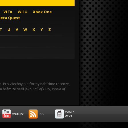
VITA
Wii U
Xbox One
eta Quest
T
U
V
W
X
Y
Z
Pad. Pro všechny platformy nabízíme recenze,
m hrám ze sérií jako
Call of Duty
,
World of
mobilní
youtube
RSS
verze