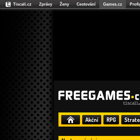
Tiscali.cz
Zprávy
Ženy
Cestování
Games.cz
Prof
Moulík.cz
Fights.cz
Sport
Dokina.cz
CZhity.cz
Našepe
Akční
RPG
Strate