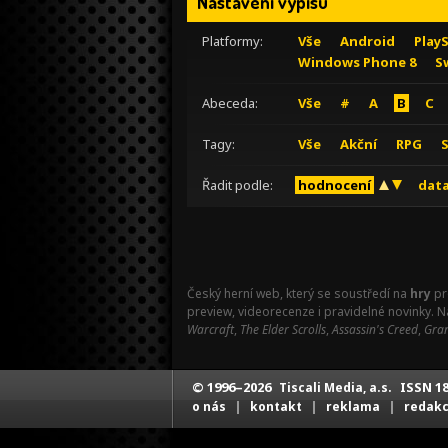
Nastavení výpisu
Platformy:
Vše
Android
Play
Windows Phone 8
S
Abeceda:
Vše
#
A
B
C
Tagy:
Vše
Akční
RPG
Řadit podle:
hodnocení
data
Český herní web, který se soustředí na
hry
pr
preview, videorecenze i pravidelné novinky. 
Warcraft
,
The Elder Scrolls
,
Assassin's Creed
,
Gran
© 1996–2026
ISSN 18
Tiscali Media, a.s.
|
|
|
o nás
kontakt
reklama
redak