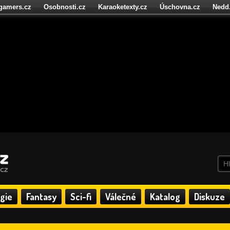
igamers.cz
Osobnosti.cz
Karaoketexty.cz
Úschovna.cz
Nedd
níze.cz
StartupInsider.cz
gie
Fantasy
Sci-fi
Válečné
Katalog
Diskuze