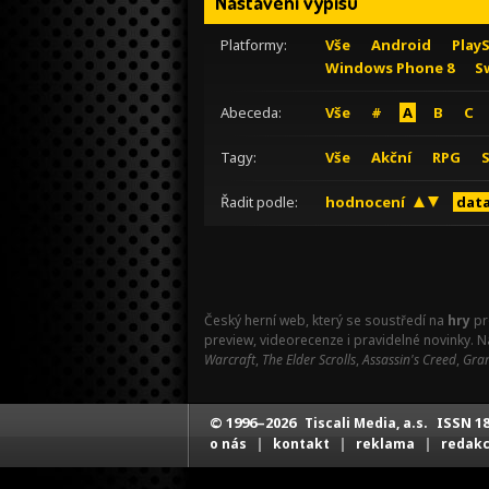
Nastavení výpisu
Platformy:
Vše
Android
Play
Windows Phone 8
S
Abeceda:
Vše
#
A
B
C
Tagy:
Vše
Akční
RPG
Řadit podle:
hodnocení
data
Český herní web, který se soustředí na
hry
pr
preview, videorecenze i pravidelné novinky. 
Warcraft
,
The Elder Scrolls
,
Assassin's Creed
,
Gran
© 1996–2026
ISSN 18
Tiscali Media, a.s.
|
|
|
o nás
kontakt
reklama
redak