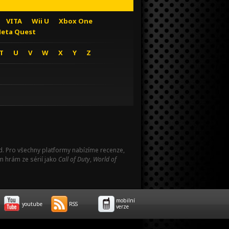
VITA
Wii U
Xbox One
eta Quest
T
U
V
W
X
Y
Z
Pad. Pro všechny platformy nabízíme recenze,
m hrám ze sérií jako
Call of Duty
,
World of
mobilní
youtube
RSS
verze