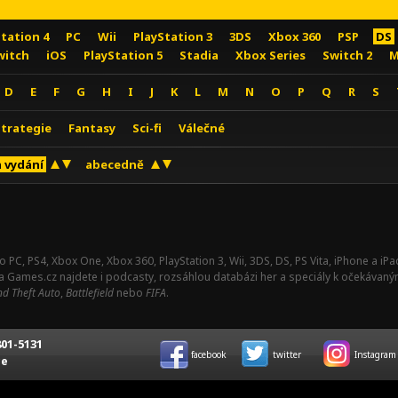
Station 4
PC
Wii
PlayStation 3
3DS
Xbox 360
PSP
DS
witch
iOS
PlayStation 5
Stadia
Xbox Series
Switch 2
M
D
E
F
G
H
I
J
K
L
M
N
O
P
Q
R
S
Strategie
Fantasy
Sci-fi
Válečné
 vydání
abecedně
o PC, PS4, Xbox One, Xbox 360, PlayStation 3, Wii, 3DS, DS, PS Vita, iPhone a i
Na Games.cz najdete i podcasty, rozsáhlou databázi her a speciály k očekávaný
d Theft Auto
,
Battlefield
nebo
FIFA
.
01-5131
facebook
twitter
Instagram
ce