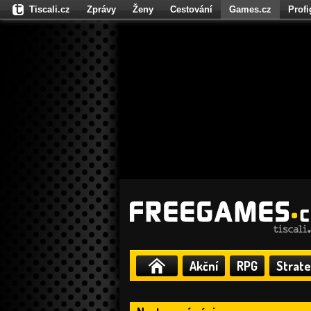
Tiscali.cz
Zprávy
Ženy
Cestování
Games.cz
Prof
Moulík.cz
Fights.cz
Sport
Dokina.cz
CZhity.cz
Našepe
Akční
RPG
Strate