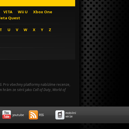
VITA
Wii U
Xbox One
eta Quest
T
U
V
W
X
Y
Z
Pad. Pro všechny platformy nabízíme recenze,
m hrám ze sérií jako
Call of Duty
,
World of
mobilní
youtube
RSS
verze