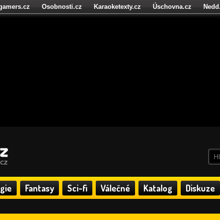
igamers.cz
Osobnosti.cz
Karaoketexty.cz
Úschovna.cz
Nedd
níze.cz
StartupInsider.cz
gie
Fantasy
Sci-fi
Válečné
Katalog
Diskuze