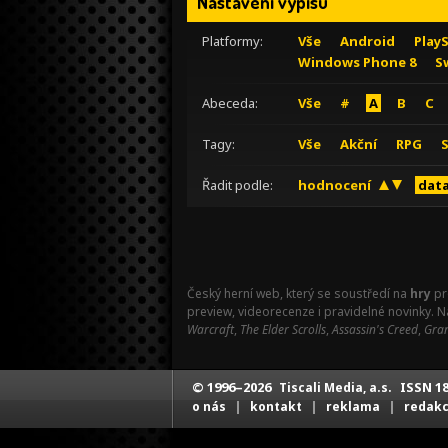
Nastavení výpisu
Platformy:
Vše
Android
Play
Windows Phone 8
S
Abeceda:
Vše
#
A
B
C
Tagy:
Vše
Akční
RPG
Řadit podle:
hodnocení
data
Český herní web, který se soustředí na
hry
pr
preview, videorecenze i pravidelné novinky. 
Warcraft
,
The Elder Scrolls
,
Assassin's Creed
,
Gran
© 1996–2026
ISSN 18
Tiscali Media, a.s.
|
|
|
o nás
kontakt
reklama
redak