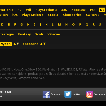
Station 4
PC
Wii
PlayStation 3
3DS
Xbox 360
PSP
DS
witch
iOS
PlayStation 5
Stadia
Xbox Series
Switch 2
M
D
E
F
G
H
I
J
K
L
M
N
O
P
Q
R
S
Strategie
Fantasy
Sci-fi
Válečné
 vydání
abecedně
o PC, PS4, Xbox One, Xbox 360, PlayStation 3, Wii, 3DS, DS, PS Vita, iPhone a i
Na Games.cz najdete i podcasty, rozsáhlou databázi her a speciály k očekávaný
d Theft Auto
,
Battlefield
nebo
FIFA
.
01-5131
facebook
twitter
Instagram
ce