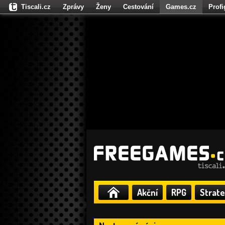
Tiscali.cz
Zprávy
Ženy
Cestování
Games.cz
Prof
Moulík.cz
Fights.cz
Sport
Dokina.cz
CZhity.cz
Našepe
Akční
RPG
Strate