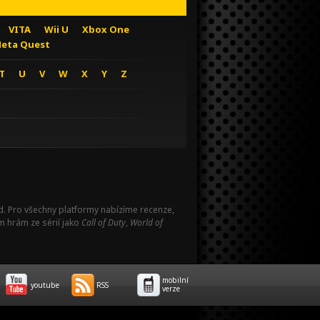
VITA
Wii U
Xbox One
eta Quest
T
U
V
W
X
Y
Z
Pad. Pro všechny platformy nabízíme recenze,
m hrám ze sérií jako
Call of Duty
,
World of
mobilní
youtube
RSS
verze