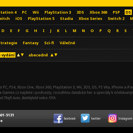
Station 4
PC
Wii
PlayStation 3
3DS
Xbox 360
PSP
DS
witch
iOS
PlayStation 5
Stadia
Xbox Series
Switch 2
M
D
E
F
G
H
I
J
K
L
M
N
O
P
Q
R
S
Strategie
Fantasy
Sci-fi
Válečné
 vydání
abecedně
o PC, PS4, Xbox One, Xbox 360, PlayStation 3, Wii, 3DS, DS, PS Vita, iPhone a i
Na Games.cz najdete i podcasty, rozsáhlou databázi her a speciály k očekávaný
d Theft Auto
,
Battlefield
nebo
FIFA
.
01-5131
facebook
twitter
Instagram
ce