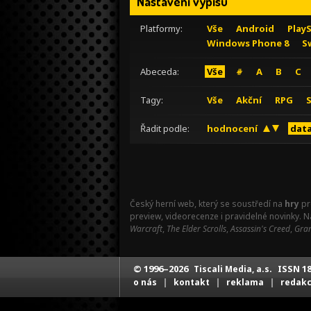
Nastavení výpisu
Platformy:
Vše
Android
Play
Windows Phone 8
S
Abeceda:
Vše
#
A
B
C
Tagy:
Vše
Akční
RPG
Řadit podle:
hodnocení
data
Český herní web, který se soustředí na
hry
pr
preview, videorecenze i pravidelné novinky. 
Warcraft
,
The Elder Scrolls
,
Assassin's Creed
,
Gran
© 1996–2026
ISSN 18
Tiscali Media, a.s.
|
|
|
o nás
kontakt
reklama
redak