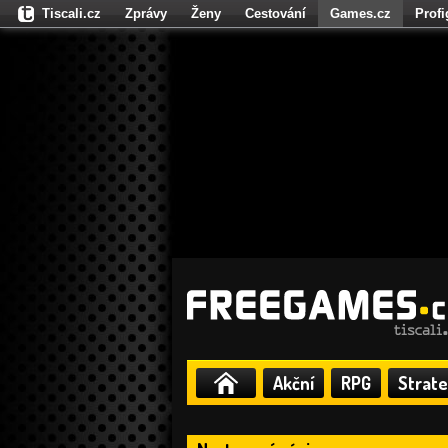
Tiscali.cz
Zprávy
Ženy
Cestování
Games.cz
Prof
Moulík.cz
Fights.cz
Sport
Dokina.cz
CZhity.cz
Našepe
Akční
RPG
Strate