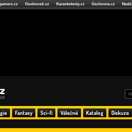
igamers.cz
Osobnosti.cz
Karaoketexty.cz
Úschovna.cz
Nedd
níze.cz
StartupInsider.cz
gie
Fantasy
Sci-fi
Válečné
Katalog
Diskuze