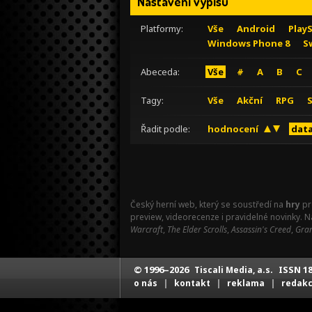
Nastavení výpisu
Platformy:
Vše
Android
Play
Windows Phone 8
S
Abeceda:
Vše
#
A
B
C
Tagy:
Vše
Akční
RPG
Řadit podle:
hodnocení
data
Český herní web, který se soustředí na
hry
pr
preview, videorecenze i pravidelné novinky. 
Warcraft
,
The Elder Scrolls
,
Assassin's Creed
,
Gran
© 1996–2026
ISSN 18
Tiscali Media, a.s.
|
|
|
o nás
kontakt
reklama
redak