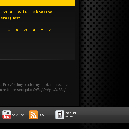
VITA
Wii U
Xbox One
eta Quest
T
U
V
W
X
Y
Z
Pad. Pro všechny platformy nabízíme recenze,
m hrám ze sérií jako
Call of Duty
,
World of
mobilní
youtube
RSS
verze