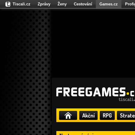
Tiscali.cz
Zprávy
Ženy
Cestování
Games.cz
Prof
Moulík.cz
Fights.cz
Sport
Dokina.cz
CZhity.cz
Našepe
Akční
RPG
Strate