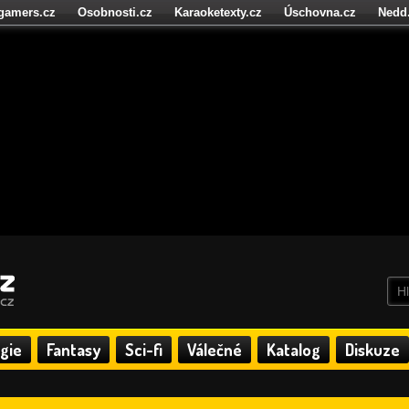
igamers.cz
Osobnosti.cz
Karaoketexty.cz
Úschovna.cz
Nedd
níze.cz
StartupInsider.cz
gie
Fantasy
Sci-fi
Válečné
Katalog
Diskuze