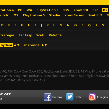
Station 4
PC
Wii
PlayStation 3
3DS
Xbox 360
PSP
DS
witch
iOS
PlayStation 5
Stadia
Xbox Series
Switch 2
M
D
E
F
G
H
I
J
K
L
M
N
O
P
Q
R
S
Strategie
Fantasy
Sci-fi
Válečné
 vydání
abecedně
o PC, PS4, Xbox One, Xbox 360, PlayStation 3, Wii, 3DS, DS, PS Vita, iPhone a i
Na Games.cz najdete i podcasty, rozsáhlou databázi her a speciály k očekávaný
d Theft Auto
,
Battlefield
nebo
FIFA
.
01-5131
facebook
twitter
Instagram
ce