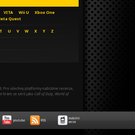
VITA
Wii U
Xbox One
eta Quest
T
U
V
W
X
Y
Z
Pad. Pro všechny platformy nabízíme recenze,
m hrám ze sérií jako
Call of Duty
,
World of
mobilní
youtube
RSS
verze