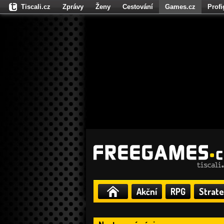
Tiscali.cz
Zprávy
Ženy
Cestování
Games.cz
Prof
Moulík.cz
Fights.cz
Sport
Dokina.cz
CZhity.cz
Našepe
Akční
RPG
Strate