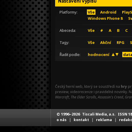
Nastavení výpisu
Platformy:
Vše
Android
Play
Windows Phone 8
S
Abeceda:
Vše
#
A
B
C
Tagy:
Vše
Akční
RPG
Řadit podle:
hodnocení
data
Český herní web, který se soustředí na
hry
pr
preview, videorecenze i pravidelné novinky. 
Warcraft
,
The Elder Scrolls
,
Assassin's Creed
,
Gran
© 1996–2026
ISSN 18
Tiscali Media, a.s.
|
|
|
o nás
kontakt
reklama
redak