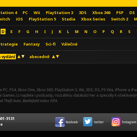
Station 4
PC
Wii
PlayStation 3
3DS
Xbox 360
PSP
DS
witch
iOS
PlayStation 5
Stadia
Xbox Series
Switch 2
M
D
E
F
G
H
I
J
K
L
M
N
O
P
Q
R
S
Strategie
Fantasy
Sci-fi
Válečné
 vydání
abecedně
o PC, PS4, Xbox One, Xbox 360, PlayStation 3, Wii, 3DS, DS, PS Vita, iPhone a i
Na Games.cz najdete i podcasty, rozsáhlou databázi her a speciály k očekávaný
d Theft Auto
,
Battlefield
nebo
FIFA
.
01-5131
facebook
twitter
Instagram
ce