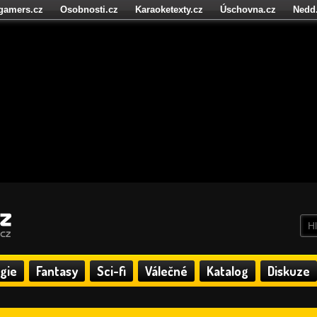
igamers.cz
Osobnosti.cz
Karaoketexty.cz
Úschovna.cz
Nedd
níze.cz
StartupInsider.cz
gie
Fantasy
Sci-fi
Válečné
Katalog
Diskuze