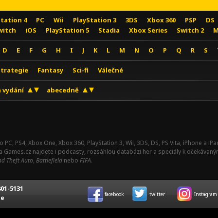
Station 4
PC
Wii
PlayStation 3
3DS
Xbox 360
PSP
DS
witch
iOS
PlayStation 5
Stadia
Xbox Series
Switch 2
M
D
E
F
G
H
I
J
K
L
M
N
O
P
Q
R
S
Strategie
Fantasy
Sci-fi
Válečné
 vydání
abecedně
o PC, PS4, Xbox One, Xbox 360, PlayStation 3, Wii, 3DS, DS, PS Vita, iPhone a i
Na Games.cz najdete i podcasty, rozsáhlou databázi her a speciály k očekávaný
d Theft Auto
,
Battlefield
nebo
FIFA
.
01-5131
facebook
twitter
Instagram
ce