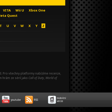
VITA
Wii U
Xbox One
eta Quest
T
U
V
W
X
Y
Z
Pad. Pro všechny platformy nabízíme recenze,
m hrám ze sérií jako
Call of Duty
,
World of
mobilní
youtube
RSS
verze