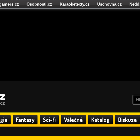
igamers.cz
Osobnosti.cz
Karaoketexty.cz
Úschovna.cz
Nedd
níze.cz
StartupInsider.cz
gie
Fantasy
Sci-fi
Válečné
Katalog
Diskuze