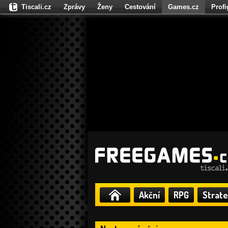
Tiscali.cz
Zprávy
Ženy
Cestování
Games.cz
Prof
Moulík.cz
Fights.cz
Sport
Dokina.cz
CZhity.cz
Našepe
Akční
RPG
Strate