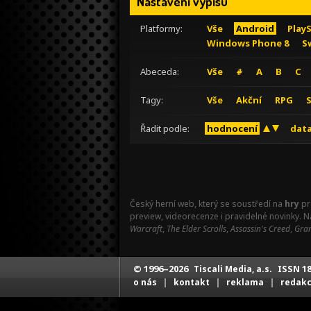
Nastavení výpisu
Platformy:
Vše
Android
Play
Windows Phone 8
S
Abeceda:
Vše
#
A
B
C
Tagy:
Vše
Akční
RPG
Řadit podle:
hodnocení
data
Český herní web, který se soustředí na
hry
pr
preview, videorecenze i pravidelné novinky. 
Warcraft
,
The Elder Scrolls
,
Assassin's Creed
,
Gran
© 1996–2026
ISSN 18
Tiscali Media, a.s.
|
|
|
o nás
kontakt
reklama
redak