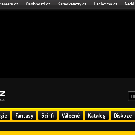
igamers.cz
Osobnosti.cz
Karaoketexty.cz
Úschovna.cz
Nedd
níze.cz
StartupInsider.cz
gie
Fantasy
Sci-fi
Válečné
Katalog
Diskuze