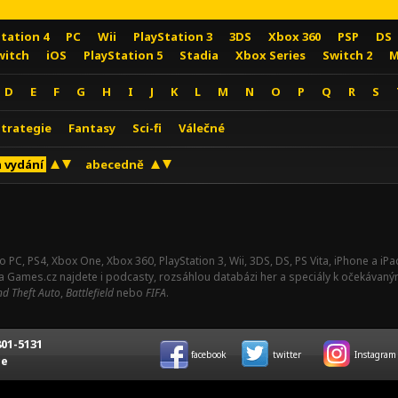
Station 4
PC
Wii
PlayStation 3
3DS
Xbox 360
PSP
DS
witch
iOS
PlayStation 5
Stadia
Xbox Series
Switch 2
M
D
E
F
G
H
I
J
K
L
M
N
O
P
Q
R
S
Strategie
Fantasy
Sci-fi
Válečné
 vydání
abecedně
o PC, PS4, Xbox One, Xbox 360, PlayStation 3, Wii, 3DS, DS, PS Vita, iPhone a i
Na Games.cz najdete i podcasty, rozsáhlou databázi her a speciály k očekávaný
d Theft Auto
,
Battlefield
nebo
FIFA
.
01-5131
facebook
twitter
Instagram
ce