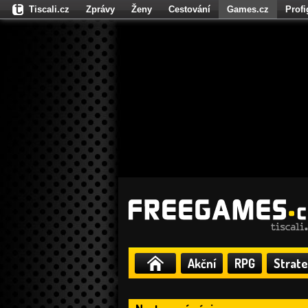
Tiscali.cz
Zprávy
Ženy
Cestování
Games.cz
Prof
Moulík.cz
Fights.cz
Sport
Dokina.cz
CZhity.cz
Našepe
Akční
RPG
Strate