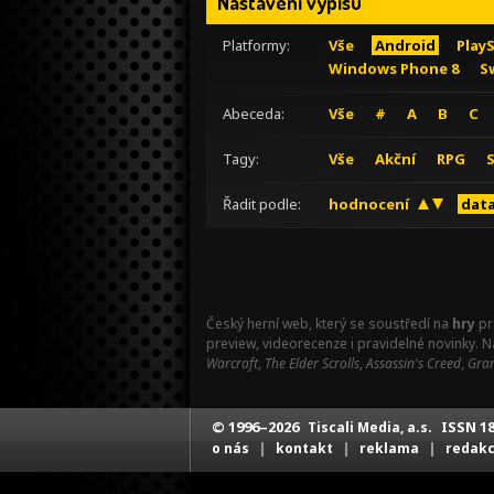
Nastavení výpisu
Platformy:
Vše
Android
Play
Windows Phone 8
S
Abeceda:
Vše
#
A
B
C
Tagy:
Vše
Akční
RPG
Řadit podle:
hodnocení
data
Český herní web, který se soustředí na
hry
pr
preview, videorecenze i pravidelné novinky. 
Warcraft
,
The Elder Scrolls
,
Assassin's Creed
,
Gran
© 1996–2026
ISSN 18
Tiscali Media, a.s.
|
|
|
o nás
kontakt
reklama
redak