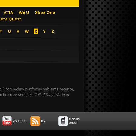
VITA
Wii U
Xbox One
eta Quest
T
U
V
W
X
Y
Z
Pad. Pro všechny platformy nabízíme recenze,
m hrám ze sérií jako
Call of Duty
,
World of
mobilní
youtube
RSS
verze