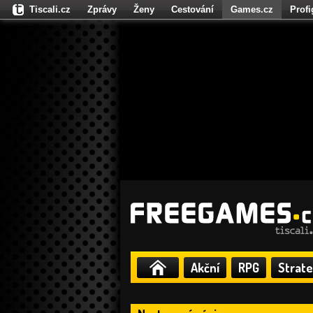
Tiscali.cz
Zprávy
Ženy
Cestování
Games.cz
Prof
Moulík.cz
Fights.cz
Sport
Dokina.cz
CZhity.cz
Našepe
Akční
RPG
Strate