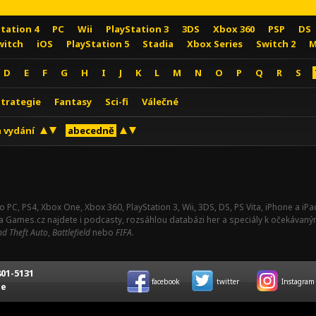
Station 4
PC
Wii
PlayStation 3
3DS
Xbox 360
PSP
DS
witch
iOS
PlayStation 5
Stadia
Xbox Series
Switch 2
M
D
E
F
G
H
I
J
K
L
M
N
O
P
Q
R
S
Strategie
Fantasy
Sci-fi
Válečné
 vydání
abecedně
o PC, PS4, Xbox One, Xbox 360, PlayStation 3, Wii, 3DS, DS, PS Vita, iPhone a i
Na Games.cz najdete i podcasty, rozsáhlou databázi her a speciály k očekávaný
d Theft Auto
,
Battlefield
nebo
FIFA
.
01-5131
facebook
twitter
Instagram
ce