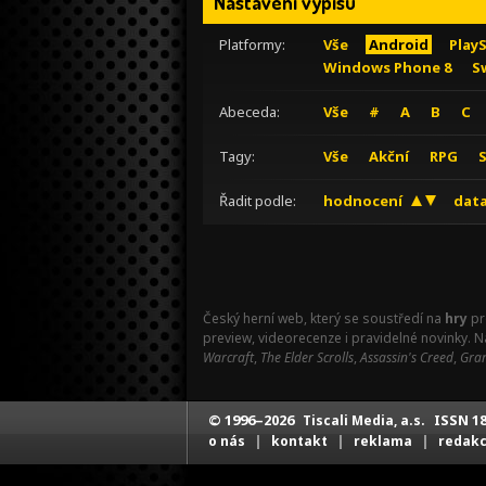
Nastavení výpisu
Platformy:
Vše
Android
Play
Windows Phone 8
S
Abeceda:
Vše
#
A
B
C
Tagy:
Vše
Akční
RPG
Řadit podle:
hodnocení
data
Český herní web, který se soustředí na
hry
pr
preview, videorecenze i pravidelné novinky. 
Warcraft
,
The Elder Scrolls
,
Assassin's Creed
,
Gran
© 1996–2026
ISSN 18
Tiscali Media, a.s.
|
|
|
o nás
kontakt
reklama
redak