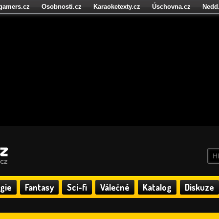
igamers.cz
Osobnosti.cz
Karaoketexty.cz
Úschovna.cz
Nedd
níze.cz
StartupInsider.cz
gie
Fantasy
Sci-fi
Válečné
Katalog
Diskuze