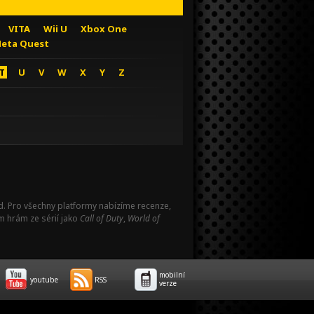
VITA
Wii U
Xbox One
eta Quest
T
U
V
W
X
Y
Z
Pad. Pro všechny platformy nabízíme recenze,
m hrám ze sérií jako
Call of Duty
,
World of
mobilní
youtube
RSS
verze