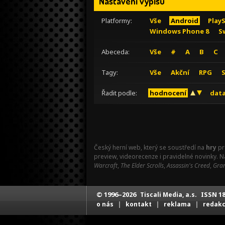
Nastavení výpisu
Platformy:
Vše
Android
Play
Windows Phone 8
S
Abeceda:
Vše
#
A
B
C
Tagy:
Vše
Akční
RPG
Řadit podle:
hodnocení
data
Český herní web, který se soustředí na
hry
pr
preview, videorecenze i pravidelné novinky. 
Warcraft
,
The Elder Scrolls
,
Assassin's Creed
,
Gran
© 1996–2026
ISSN 18
Tiscali Media, a.s.
|
|
|
o nás
kontakt
reklama
redak