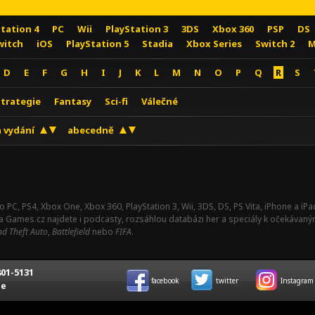
Station 4
PC
Wii
PlayStation 3
3DS
Xbox 360
PSP
DS
witch
iOS
PlayStation 5
Stadia
Xbox Series
Switch 2
M
D
E
F
G
H
I
J
K
L
M
N
O
P
Q
R
S
Strategie
Fantasy
Sci-fi
Válečné
 vydání
abecedně
o PC, PS4, Xbox One, Xbox 360, PlayStation 3, Wii, 3DS, DS, PS Vita, iPhone a i
Na Games.cz najdete i podcasty, rozsáhlou databázi her a speciály k očekávaný
d Theft Auto
,
Battlefield
nebo
FIFA
.
01-5131
facebook
twitter
Instagram
ce