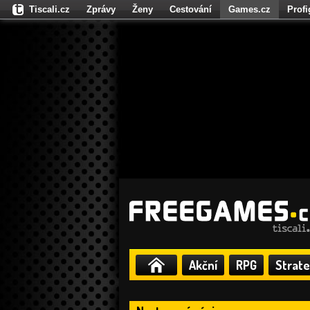
Tiscali.cz
Zprávy
Ženy
Cestování
Games.cz
Prof
Moulík.cz
Fights.cz
Sport
Dokina.cz
CZhity.cz
Našepe
Akční
RPG
Strate