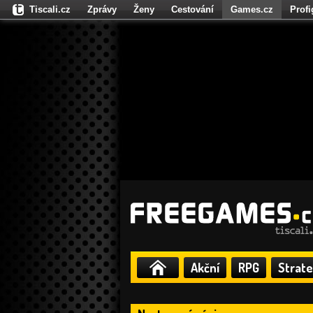
Tiscali.cz
Zprávy
Ženy
Cestování
Games.cz
Prof
Moulík.cz
Fights.cz
Sport
Dokina.cz
CZhity.cz
Našepe
Akční
RPG
Strate