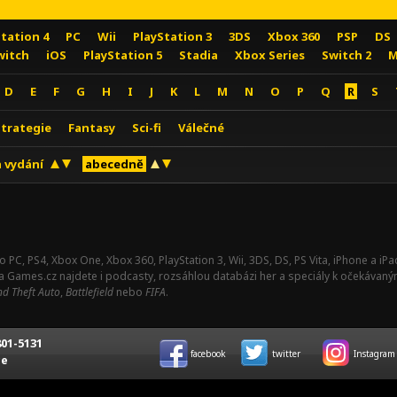
Station 4
PC
Wii
PlayStation 3
3DS
Xbox 360
PSP
DS
witch
iOS
PlayStation 5
Stadia
Xbox Series
Switch 2
M
D
E
F
G
H
I
J
K
L
M
N
O
P
Q
R
S
Strategie
Fantasy
Sci-fi
Válečné
 vydání
abecedně
o PC, PS4, Xbox One, Xbox 360, PlayStation 3, Wii, 3DS, DS, PS Vita, iPhone a i
Na Games.cz najdete i podcasty, rozsáhlou databázi her a speciály k očekávaný
d Theft Auto
,
Battlefield
nebo
FIFA
.
01-5131
facebook
twitter
Instagram
ce