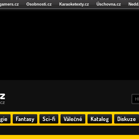
igamers.cz
Osobnosti.cz
Karaoketexty.cz
Úschovna.cz
Nedd
níze.cz
StartupInsider.cz
gie
Fantasy
Sci-fi
Válečné
Katalog
Diskuze