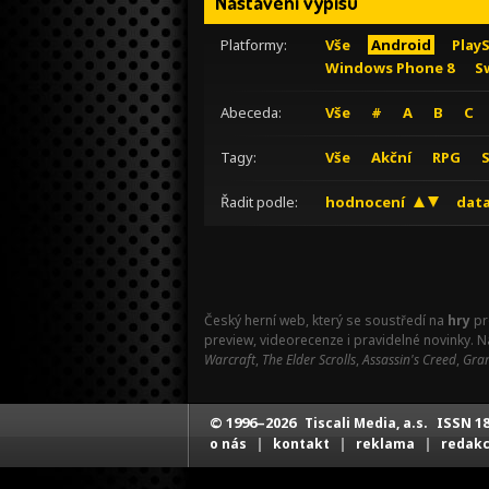
Nastavení výpisu
Platformy:
Vše
Android
Play
Windows Phone 8
S
Abeceda:
Vše
#
A
B
C
Tagy:
Vše
Akční
RPG
Řadit podle:
hodnocení
data
Český herní web, který se soustředí na
hry
pr
preview, videorecenze i pravidelné novinky. 
Warcraft
,
The Elder Scrolls
,
Assassin's Creed
,
Gran
© 1996–2026
ISSN 18
Tiscali Media, a.s.
|
|
|
o nás
kontakt
reklama
redak