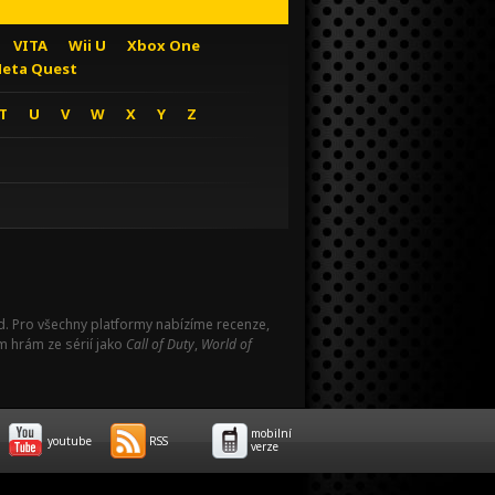
VITA
Wii U
Xbox One
eta Quest
T
U
V
W
X
Y
Z
Pad. Pro všechny platformy nabízíme recenze,
m hrám ze sérií jako
Call of Duty
,
World of
mobilní
youtube
RSS
verze