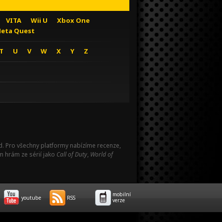
VITA
Wii U
Xbox One
eta Quest
T
U
V
W
X
Y
Z
Pad. Pro všechny platformy nabízíme recenze,
m hrám ze sérií jako
Call of Duty
,
World of
mobilní
youtube
RSS
verze