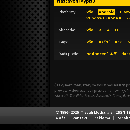
Nastavení výpisu
Platformy:
Vše
Android
Play
Windows Phone 8
S
Abeceda:
Vše
#
A
B
C
Tagy:
Vše
Akční
RPG
Řadit podle:
hodnocení
data
Český herní web, který se soustředí na
hry
pr
preview, videorecenze i pravidelné novinky. 
Warcraft
,
The Elder Scrolls
,
Assassin's Creed
,
Gran
© 1996–2026
ISSN 18
Tiscali Media, a.s.
|
|
|
o nás
kontakt
reklama
redak