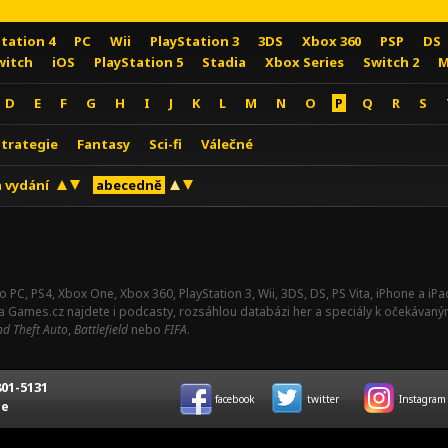
Station 4
PC
Wii
PlayStation 3
3DS
Xbox 360
PSP
DS
witch
iOS
PlayStation 5
Stadia
Xbox Series
Switch 2
M
D
E
F
G
H
I
J
K
L
M
N
O
P
Q
R
S
Strategie
Fantasy
Sci-fi
Válečné
 vydání
abecedně
o PC, PS4, Xbox One, Xbox 360, PlayStation 3, Wii, 3DS, DS, PS Vita, iPhone a i
Na Games.cz najdete i podcasty, rozsáhlou databázi her a speciály k očekávaný
d Theft Auto
,
Battlefield
nebo
FIFA
.
01-5131
facebook
twitter
Instagram
ce