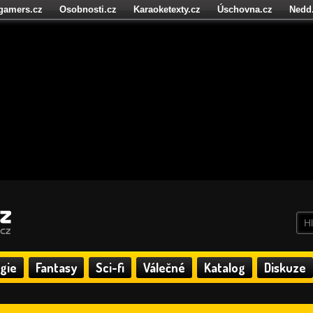
igamers.cz
Osobnosti.cz
Karaoketexty.cz
Úschovna.cz
Nedd
níze.cz
StartupInsider.cz
gie
Fantasy
Sci-fi
Válečné
Katalog
Diskuze