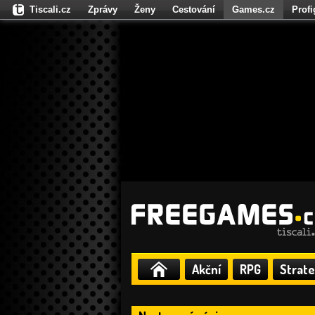
Tiscali.cz
Zprávy
Ženy
Cestování
Games.cz
Prof
Moulík.cz
Fights.cz
Sport
Dokina.cz
CZhity.cz
Našepe
Akční
RPG
Strate