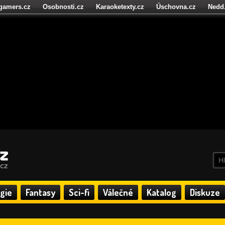
igamers.cz
Osobnosti.cz
Karaoketexty.cz
Úschovna.cz
Nedd
níze.cz
StartupInsider.cz
gie
Fantasy
Sci-fi
Válečné
Katalog
Diskuze