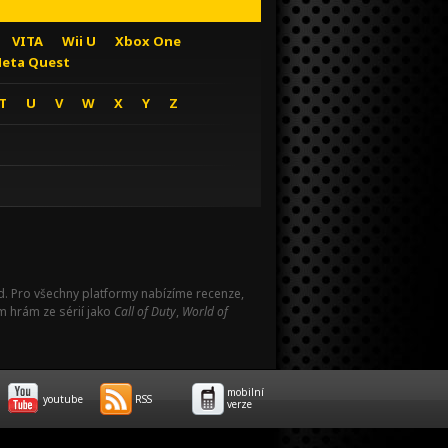
VITA
Wii U
Xbox One
eta Quest
T
U
V
W
X
Y
Z
Pad. Pro všechny platformy nabízíme recenze,
m hrám ze sérií jako
Call of Duty
,
World of
mobilní
youtube
RSS
verze