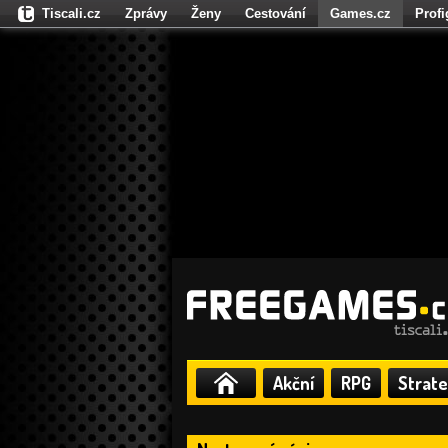
Tiscali.cz
Zprávy
Ženy
Cestování
Games.cz
Prof
Moulík.cz
Fights.cz
Sport
Dokina.cz
CZhity.cz
Našepe
Akční
RPG
Strate