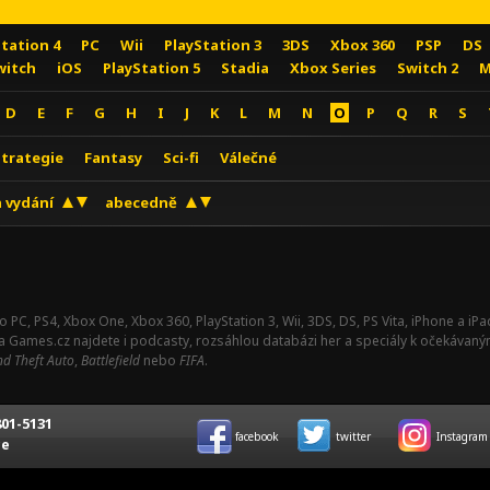
Station 4
PC
Wii
PlayStation 3
3DS
Xbox 360
PSP
DS
witch
iOS
PlayStation 5
Stadia
Xbox Series
Switch 2
M
D
E
F
G
H
I
J
K
L
M
N
O
P
Q
R
S
Strategie
Fantasy
Sci-fi
Válečné
 vydání
abecedně
o PC, PS4, Xbox One, Xbox 360, PlayStation 3, Wii, 3DS, DS, PS Vita, iPhone a i
Na Games.cz najdete i podcasty, rozsáhlou databázi her a speciály k očekávaný
d Theft Auto
,
Battlefield
nebo
FIFA
.
01-5131
facebook
twitter
Instagram
ce