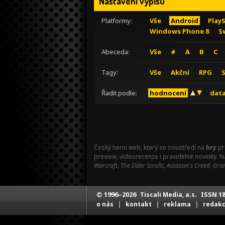
Nastavení výpisu
Platformy:
Vše
Android
Play
Windows Phone 8
S
Abeceda:
Vše
#
A
B
C
Tagy:
Vše
Akční
RPG
Řadit podle:
hodnocení
data
Český herní web, který se soustředí na
hry
pr
preview, videorecenze i pravidelné novinky. 
Warcraft
,
The Elder Scrolls
,
Assassin's Creed
,
Gran
© 1996–2026
ISSN 18
Tiscali Media, a.s.
|
|
|
o nás
kontakt
reklama
redak