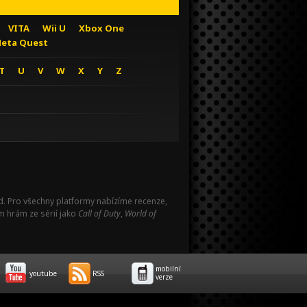
VITA
Wii U
Xbox One
eta Quest
T
U
V
W
X
Y
Z
Pad. Pro všechny platformy nabízíme recenze,
m hrám ze sérií jako
Call of Duty
,
World of
mobilní
youtube
RSS
verze