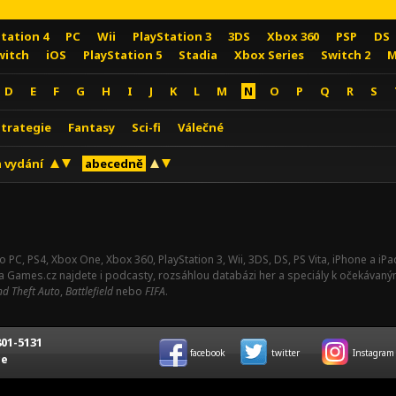
Station 4
PC
Wii
PlayStation 3
3DS
Xbox 360
PSP
DS
witch
iOS
PlayStation 5
Stadia
Xbox Series
Switch 2
M
D
E
F
G
H
I
J
K
L
M
N
O
P
Q
R
S
Strategie
Fantasy
Sci-fi
Válečné
 vydání
abecedně
o PC, PS4, Xbox One, Xbox 360, PlayStation 3, Wii, 3DS, DS, PS Vita, iPhone a i
Na Games.cz najdete i podcasty, rozsáhlou databázi her a speciály k očekávaný
d Theft Auto
,
Battlefield
nebo
FIFA
.
01-5131
facebook
twitter
Instagram
ce