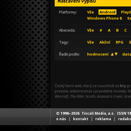
Nastavení výpisu
Platformy:
Vše
Android
Play
Windows Phone 8
S
Abeceda:
Vše
#
A
B
C
Tagy:
Vše
Akční
RPG
Řadit podle:
hodnocení
data
Český herní web, který se soustředí na
hry
pr
preview, videorecenze i pravidelné novinky. 
Warcraft
,
The Elder Scrolls
,
Assassin's Creed
,
Gran
© 1996–2026
ISSN 18
Tiscali Media, a.s.
|
|
|
o nás
kontakt
reklama
redak