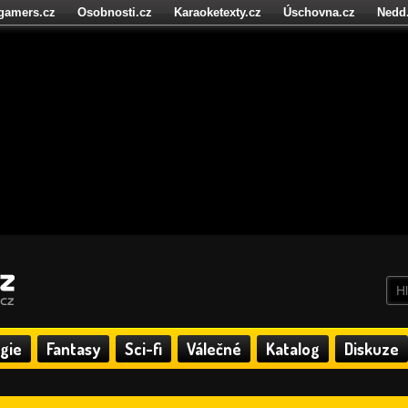
igamers.cz
Osobnosti.cz
Karaoketexty.cz
Úschovna.cz
Nedd
níze.cz
StartupInsider.cz
gie
Fantasy
Sci-fi
Válečné
Katalog
Diskuze