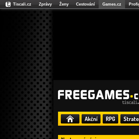
Tiscali.cz
Zprávy
Ženy
Cestování
Games.cz
Prof
Moulík.cz
Fights.cz
Sport
Dokina.cz
CZhity.cz
Našepe
Akční
RPG
Strate