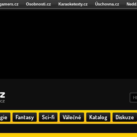
igamers.cz
Osobnosti.cz
Karaoketexty.cz
Úschovna.cz
Nedd
níze.cz
StartupInsider.cz
gie
Fantasy
Sci-fi
Válečné
Katalog
Diskuze