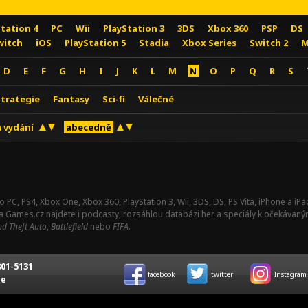
Station 4
PC
Wii
PlayStation 3
3DS
Xbox 360
PSP
DS
witch
iOS
PlayStation 5
Stadia
Xbox Series
Switch 2
M
D
E
F
G
H
I
J
K
L
M
N
O
P
Q
R
S
Strategie
Fantasy
Sci-fi
Válečné
 vydání
abecedně
o PC, PS4, Xbox One, Xbox 360, PlayStation 3, Wii, 3DS, DS, PS Vita, iPhone a i
Na Games.cz najdete i podcasty, rozsáhlou databázi her a speciály k očekávaný
d Theft Auto
,
Battlefield
nebo
FIFA
.
01-5131
facebook
twitter
Instagram
ce