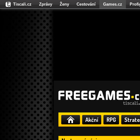
Tiscali.cz
Zprávy
Ženy
Cestování
Games.cz
Prof
Moulík.cz
Fights.cz
Sport
Dokina.cz
CZhity.cz
Našepe
Akční
RPG
Strate