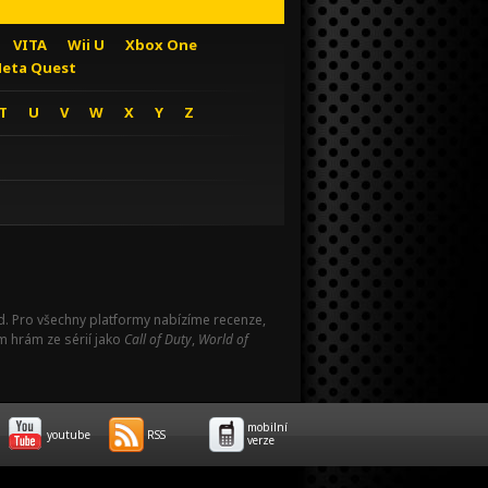
VITA
Wii U
Xbox One
eta Quest
T
U
V
W
X
Y
Z
Pad. Pro všechny platformy nabízíme recenze,
m hrám ze sérií jako
Call of Duty
,
World of
mobilní
youtube
RSS
verze