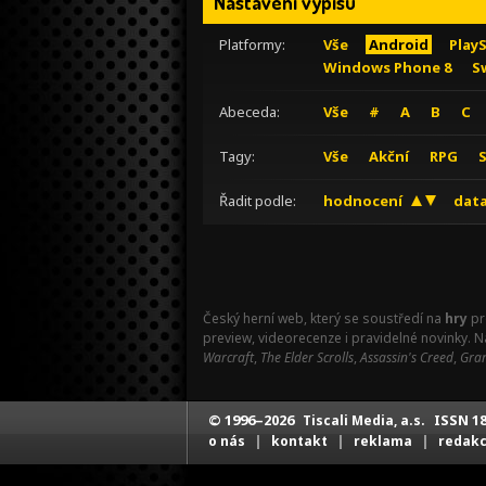
Nastavení výpisu
Platformy:
Vše
Android
Play
Windows Phone 8
S
Abeceda:
Vše
#
A
B
C
Tagy:
Vše
Akční
RPG
Řadit podle:
hodnocení
data
Český herní web, který se soustředí na
hry
pr
preview, videorecenze i pravidelné novinky. 
Warcraft
,
The Elder Scrolls
,
Assassin's Creed
,
Gran
© 1996–2026
ISSN 18
Tiscali Media, a.s.
|
|
|
o nás
kontakt
reklama
redak