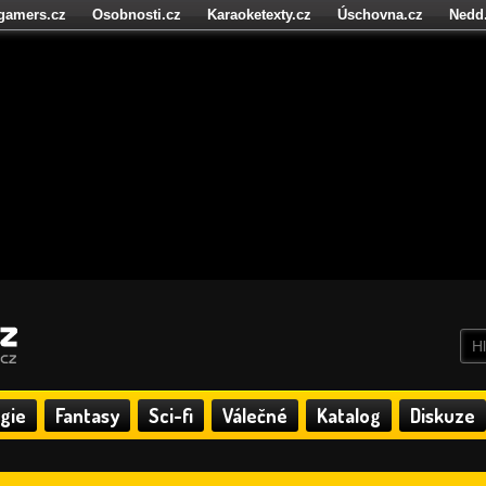
igamers.cz
Osobnosti.cz
Karaoketexty.cz
Úschovna.cz
Nedd
níze.cz
StartupInsider.cz
gie
Fantasy
Sci-fi
Válečné
Katalog
Diskuze