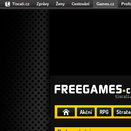
Tiscali.cz
Zprávy
Ženy
Cestování
Games.cz
Prof
Moulík.cz
Fights.cz
Sport
Dokina.cz
CZhity.cz
Našepe
Akční
RPG
Strate