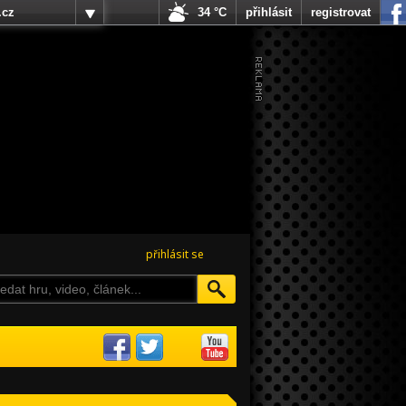
.cz
34 °C
přihlásit
registrovat
přihlásit se