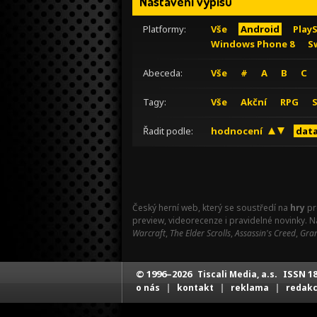
Nastavení výpisu
Platformy:
Vše
Android
Play
Windows Phone 8
S
Abeceda:
Vše
#
A
B
C
Tagy:
Vše
Akční
RPG
Řadit podle:
hodnocení
data
Český herní web, který se soustředí na
hry
pr
preview, videorecenze i pravidelné novinky. 
Warcraft
,
The Elder Scrolls
,
Assassin's Creed
,
Gran
© 1996–2026
ISSN 18
Tiscali Media, a.s.
|
|
|
o nás
kontakt
reklama
redak