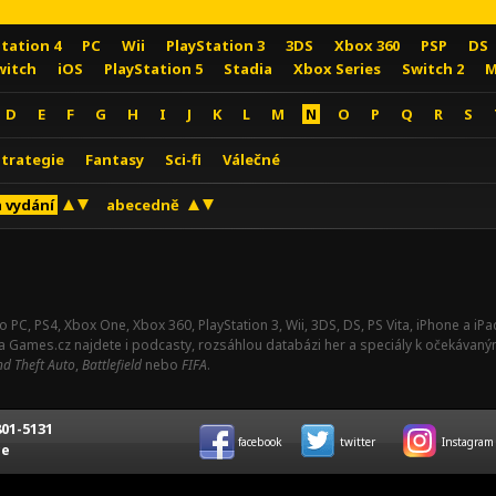
Station 4
PC
Wii
PlayStation 3
3DS
Xbox 360
PSP
DS
witch
iOS
PlayStation 5
Stadia
Xbox Series
Switch 2
M
D
E
F
G
H
I
J
K
L
M
N
O
P
Q
R
S
Strategie
Fantasy
Sci-fi
Válečné
 vydání
abecedně
o PC, PS4, Xbox One, Xbox 360, PlayStation 3, Wii, 3DS, DS, PS Vita, iPhone a i
Na Games.cz najdete i podcasty, rozsáhlou databázi her a speciály k očekávaný
d Theft Auto
,
Battlefield
nebo
FIFA
.
01-5131
facebook
twitter
Instagram
ce