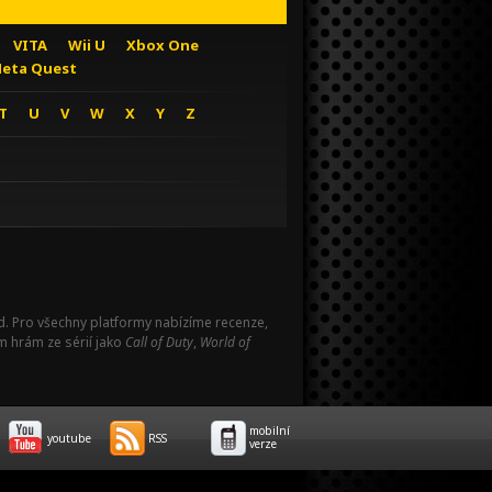
VITA
Wii U
Xbox One
eta Quest
T
U
V
W
X
Y
Z
Pad. Pro všechny platformy nabízíme recenze,
m hrám ze sérií jako
Call of Duty
,
World of
mobilní
youtube
RSS
verze