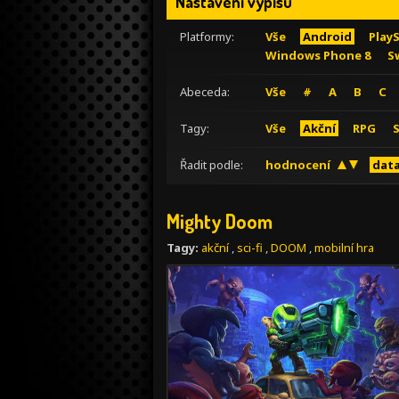
Nastavení výpisu
Platformy:
Vše
Android
Play
Windows Phone 8
S
Abeceda:
Vše
#
A
B
C
Tagy:
Vše
Akční
RPG
Řadit podle:
hodnocení
data
Mighty Doom
Tagy:
akční
,
sci-fi
,
DOOM
,
mobilní hra