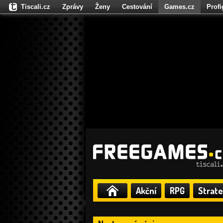
Tiscali.cz
Zprávy
Ženy
Cestování
Games.cz
Prof
Moulík.cz
Fights.cz
Sport
Dokina.cz
CZhity.cz
Našepe
Akční
RPG
Strate