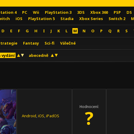
Station 4
PC
Wii
PlayStation 3
3DS
Xbox 360
PSP
DS
witch
iOS
PlayStation 5
Stadia
Xbox Series
Switch 2
M
D
E
F
G
H
I
J
K
L
M
N
O
P
Q
R
S
Strategie
Fantasy
Sci-fi
Válečné
 vydání
abecedně
Hodnocení:
?
Android
,
iOS
,
iPadOS