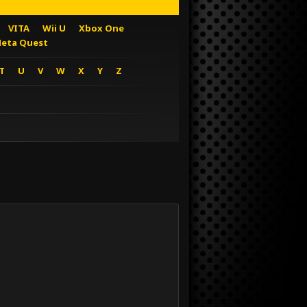
VITA
Wii U
Xbox One
eta Quest
T
U
V
W
X
Y
Z