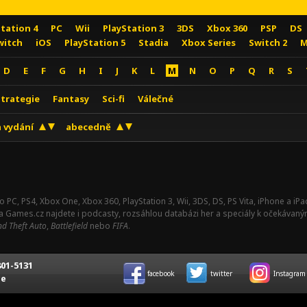
Station 4
PC
Wii
PlayStation 3
3DS
Xbox 360
PSP
DS
witch
iOS
PlayStation 5
Stadia
Xbox Series
Switch 2
M
D
E
F
G
H
I
J
K
L
M
N
O
P
Q
R
S
Strategie
Fantasy
Sci-fi
Válečné
 vydání
abecedně
o PC, PS4, Xbox One, Xbox 360, PlayStation 3, Wii, 3DS, DS, PS Vita, iPhone a i
Na Games.cz najdete i podcasty, rozsáhlou databázi her a speciály k očekávaný
d Theft Auto
,
Battlefield
nebo
FIFA
.
01-5131
facebook
twitter
Instagram
ce