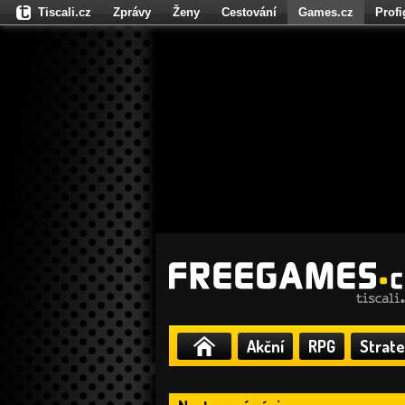
Tiscali.cz
Zprávy
Ženy
Cestování
Games.cz
Prof
Moulík.cz
Fights.cz
Sport
Dokina.cz
CZhity.cz
Našepe
Akční
RPG
Strate