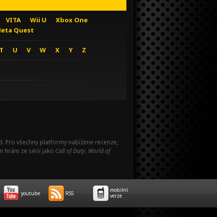
VITA
Wii U
Xbox One
eta Quest
T
U
V
W
X
Y
Z
Pad. Pro všechny platformy nabízíme recenze,
m hrám ze sérií jako
Call of Duty
,
World of
mobilní
youtube
RSS
verze