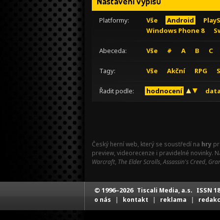
Nastavení výpisu
Platformy:
Vše
Android
Play
Windows Phone 8
S
Abeceda:
Vše
#
A
B
C
Tagy:
Vše
Akční
RPG
Řadit podle:
hodnocení
data
Český herní web, který se soustředí na
hry
pr
preview, videorecenze i pravidelné novinky. 
Warcraft
,
The Elder Scrolls
,
Assassin's Creed
,
Gran
© 1996–2026
ISSN 18
Tiscali Media, a.s.
|
|
|
o nás
kontakt
reklama
redak