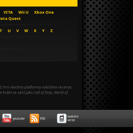
VITA
Wii U
Xbox One
eta Quest
T
U
V
W
X
Y
Z
Pad. Pro všechny platformy nabízíme recenze,
m hrám ze sérií jako
Call of Duty
,
World of
mobilní
youtube
RSS
verze