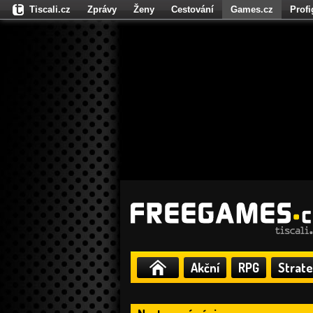
Tiscali.cz
Zprávy
Ženy
Cestování
Games.cz
Prof
Moulík.cz
Fights.cz
Sport
Dokina.cz
CZhity.cz
Našepe
Akční
RPG
Strate