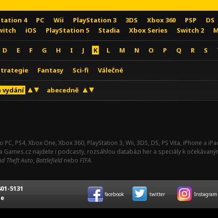
Station 4
PC
Wii
PlayStation 3
3DS
Xbox 360
PSP
DS
witch
iOS
PlayStation 5
Stadia
Xbox Series
Switch 2
M
D
E
F
G
H
I
J
K
L
M
N
O
P
Q
R
S
Strategie
Fantasy
Sci-fi
Válečné
 vydání
abecedně
o PC, PS4, Xbox One, Xbox 360, PlayStation 3, Wii, 3DS, DS, PS Vita, iPhone a i
Na Games.cz najdete i podcasty, rozsáhlou databázi her a speciály k očekávaný
d Theft Auto
,
Battlefield
nebo
FIFA
.
01-5131
facebook
twitter
Instagram
ce