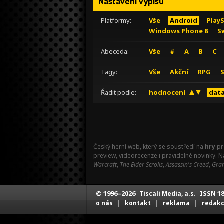
Nastavení výpisu
Platformy:
Vše
Android
Play
Windows Phone 8
S
Abeceda:
Vše
#
A
B
C
Tagy:
Vše
Akční
RPG
Řadit podle:
hodnocení
data
Český herní web, který se soustředí na
hry
pr
preview, videorecenze i pravidelné novinky. 
Warcraft
,
The Elder Scrolls
,
Assassin's Creed
,
Gran
© 1996–2026
ISSN 18
Tiscali Media, a.s.
|
|
|
o nás
kontakt
reklama
redak