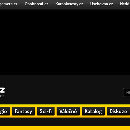
igamers.cz
Osobnosti.cz
Karaoketexty.cz
Úschovna.cz
Nedd
níze.cz
StartupInsider.cz
gie
Fantasy
Sci-fi
Válečné
Katalog
Diskuze