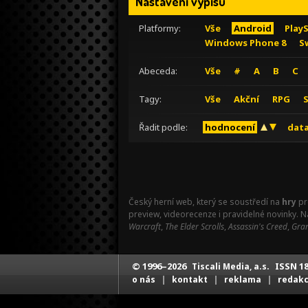
Nastavení výpisu
Platformy:
Vše
Android
Play
Windows Phone 8
S
Abeceda:
Vše
#
A
B
C
Tagy:
Vše
Akční
RPG
Řadit podle:
hodnocení
data
Český herní web, který se soustředí na
hry
pr
preview, videorecenze i pravidelné novinky. 
Warcraft
,
The Elder Scrolls
,
Assassin's Creed
,
Gran
© 1996–2026
ISSN 18
Tiscali Media, a.s.
|
|
|
o nás
kontakt
reklama
redak