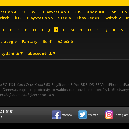
Station 4
PC
Wii
PlayStation 3
3DS
Xbox 360
PSP
DS
witch
iOS
PlayStation 5
Stadia
Xbox Series
Switch 2
M
D
E
F
G
H
I
J
K
L
M
N
O
P
Q
R
S
Strategie
Fantasy
Sci-fi
Válečné
 vydání
abecedně
o PC, PS4, Xbox One, Xbox 360, PlayStation 3, Wii, 3DS, DS, PS Vita, iPhone a i
Na Games.cz najdete i podcasty, rozsáhlou databázi her a speciály k očekávaný
d Theft Auto
,
Battlefield
nebo
FIFA
.
01-5131
facebook
twitter
Instagram
ce