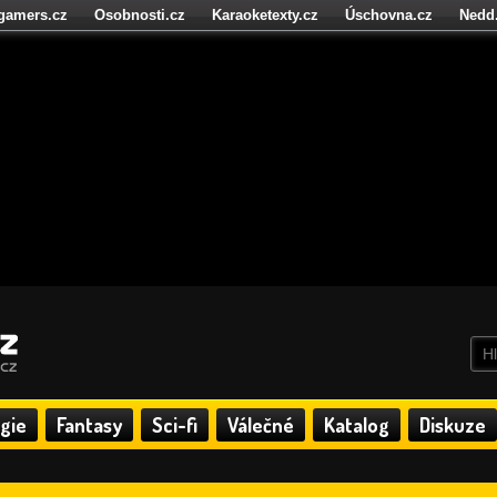
igamers.cz
Osobnosti.cz
Karaoketexty.cz
Úschovna.cz
Nedd
níze.cz
StartupInsider.cz
gie
Fantasy
Sci-fi
Válečné
Katalog
Diskuze