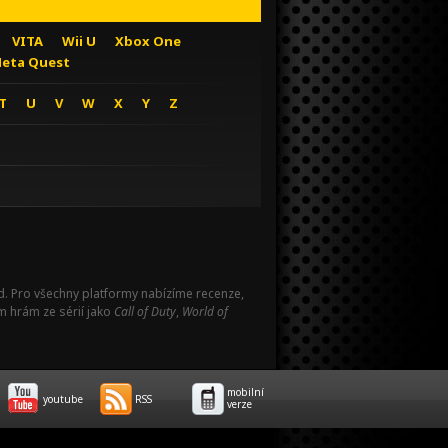
VITA
Wii U
Xbox One
eta Quest
T
U
V
W
X
Y
Z
Pad. Pro všechny platformy nabízíme recenze,
m hrám ze sérií jako
Call of Duty
,
World of
mobilní
youtube
RSS
verze