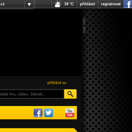
.cz
34 °C
přihlásit
registrovat
přihlásit se