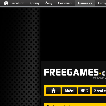
Tiscali.cz
Zprávy
Ženy
Cestování
Games.cz
Prof
Moulík.cz
Fights.cz
Sport
Dokina.cz
CZhity.cz
Našepe
Akční
RPG
Strate