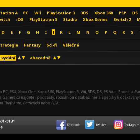
Station 4
PC
Wii
PlayStation 3
3DS
Xbox 360
PSP
DS
witch
iOS
PlayStation 5
Stadia
Xbox Series
Switch 2
M
D
E
F
G
H
I
J
K
L
M
N
O
P
Q
R
S
Strategie
Fantasy
Sci-fi
Válečné
 vydání
abecedně
o PC, PS4, Xbox One, Xbox 360, PlayStation 3, Wii, 3DS, DS, PS Vita, iPhone a i
Na Games.cz najdete i podcasty, rozsáhlou databázi her a speciály k očekávaný
d Theft Auto
,
Battlefield
nebo
FIFA
.
01-5131
facebook
twitter
Instagram
ce