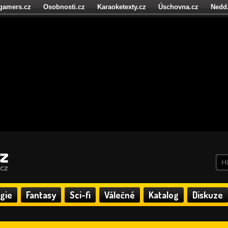
igamers.cz
Osobnosti.cz
Karaoketexty.cz
Úschovna.cz
Nedd
níze.cz
StartupInsider.cz
gie
Fantasy
Sci-fi
Válečné
Katalog
Diskuze