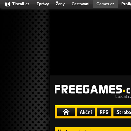
Tiscali.cz
Zprávy
Ženy
Cestování
Games.cz
Prof
Moulík.cz
Fights.cz
Sport
Dokina.cz
CZhity.cz
Našepe
Akční
RPG
Strate