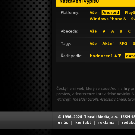
Nastavení výpisu
Platformy:
Vše
Android
Play
Windows Phone 8
S
Abeceda:
Vše
#
A
B
C
Tagy:
Vše
Akční
RPG
Řadit podle:
hodnocení
data
Český herní web, který se soustředí na
hry
pr
preview, videorecenze i pravidelné novinky. 
Warcraft
,
The Elder Scrolls
,
Assassin's Creed
,
Gran
© 1996–2026
ISSN 18
Tiscali Media, a.s.
|
|
|
o nás
kontakt
reklama
redak