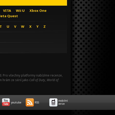
VITA
Wii U
Xbox One
eta Quest
T
U
V
W
X
Y
Z
Pad. Pro všechny platformy nabízíme recenze,
m hrám ze sérií jako
Call of Duty
,
World of
mobilní
youtube
RSS
verze