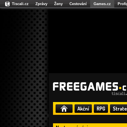
Tiscali.cz
Zprávy
Ženy
Cestování
Games.cz
Prof
Moulík.cz
Fights.cz
Sport
Dokina.cz
CZhity.cz
Našepe
Akční
RPG
Strate