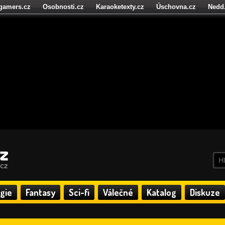
igamers.cz
Osobnosti.cz
Karaoketexty.cz
Úschovna.cz
Nedd
níze.cz
StartupInsider.cz
gie
Fantasy
Sci-fi
Válečné
Katalog
Diskuze