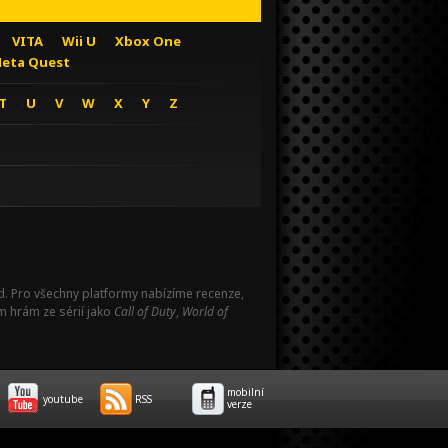
VITA
Wii U
Xbox One
eta Quest
T
U
V
W
X
Y
Z
Pad. Pro všechny platformy nabízíme recenze,
m hrám ze sérií jako
Call of Duty
,
World of
mobilní
youtube
RSS
verze