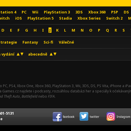
Station 4
PC
Wii
PlayStation 3
3DS
Xbox 360
PSP
DS
witch
iOS
PlayStation 5
Stadia
Xbox Series
Switch 2
M
D
E
F
G
H
I
J
K
L
M
N
O
P
Q
R
S
Strategie
Fantasy
Sci-fi
Válečné
 vydání
abecedně
o PC, PS4, Xbox One, Xbox 360, PlayStation 3, Wii, 3DS, DS, PS Vita, iPhone a i
Na Games.cz najdete i podcasty, rozsáhlou databázi her a speciály k očekávaný
d Theft Auto
,
Battlefield
nebo
FIFA
.
01-5131
facebook
twitter
Instagram
ce