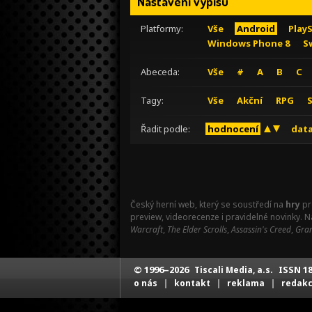
Nastavení výpisu
Platformy:
Vše
Android
Play
Windows Phone 8
S
Abeceda:
Vše
#
A
B
C
Tagy:
Vše
Akční
RPG
Řadit podle:
hodnocení
data
Český herní web, který se soustředí na
hry
pr
preview, videorecenze i pravidelné novinky. 
Warcraft
,
The Elder Scrolls
,
Assassin's Creed
,
Gran
© 1996–2026
ISSN 18
Tiscali Media, a.s.
|
|
|
o nás
kontakt
reklama
redak