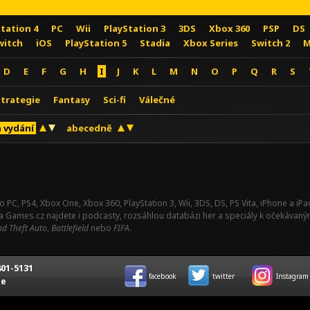
Station 4
PC
Wii
PlayStation 3
3DS
Xbox 360
PSP
DS
witch
iOS
PlayStation 5
Stadia
Xbox Series
Switch 2
M
D
E
F
G
H
I
J
K
L
M
N
O
P
Q
R
S
Strategie
Fantasy
Sci-fi
Válečné
 vydání
abecedně
o PC, PS4, Xbox One, Xbox 360, PlayStation 3, Wii, 3DS, DS, PS Vita, iPhone a i
Na Games.cz najdete i podcasty, rozsáhlou databázi her a speciály k očekávaný
d Theft Auto
,
Battlefield
nebo
FIFA
.
01-5131
facebook
twitter
Instagram
ce