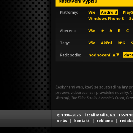
Nastavení výpisu
Platformy:
Vše
Android
Play
Windows Phone 8
S
Abeceda:
Vše
#
A
B
C
Tagy:
Vše
Akční
RPG
Řadit podle:
hodnocení
data
Český herní web, který se soustředí na
hry
pr
preview, videorecenze i pravidelné novinky. 
Warcraft
,
The Elder Scrolls
,
Assassin's Creed
,
Gran
© 1996–2026
ISSN 18
Tiscali Media, a.s.
|
|
|
o nás
kontakt
reklama
redak