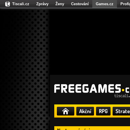
Tiscali.cz
Zprávy
Ženy
Cestování
Games.cz
Prof
Moulík.cz
Fights.cz
Sport
Dokina.cz
CZhity.cz
Našepe
Akční
RPG
Strate