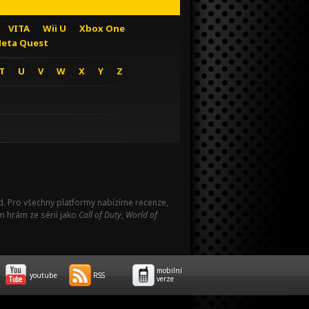
VITA
Wii U
Xbox One
eta Quest
T
U
V
W
X
Y
Z
Pad. Pro všechny platformy nabízíme recenze,
m hrám ze sérií jako
Call of Duty
,
World of
mobilní
youtube
RSS
verze