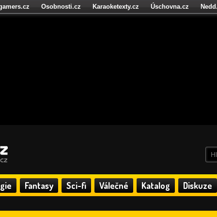
igamers.cz
Osobnosti.cz
Karaoketexty.cz
Úschovna.cz
Nedd
níze.cz
StartupInsider.cz
gie
Fantasy
Sci-fi
Válečné
Katalog
Diskuze