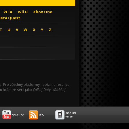
VITA
Wii U
Xbox One
eta Quest
T
U
V
W
X
Y
Z
Pad. Pro všechny platformy nabízíme recenze,
m hrám ze sérií jako
Call of Duty
,
World of
mobilní
youtube
RSS
verze