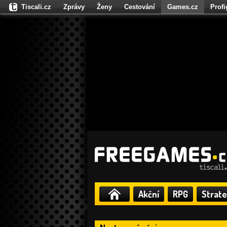
Tiscali.cz
Zprávy
Ženy
Cestování
Games.cz
Prof
Moulík.cz
Fights.cz
Sport
Dokina.cz
CZhity.cz
Našepe
Akční
RPG
Strate