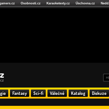
igamers.cz
Osobnosti.cz
Karaoketexty.cz
Úschovna.cz
Nedd
níze.cz
StartupInsider.cz
gie
Fantasy
Sci-fi
Válečné
Katalog
Diskuze