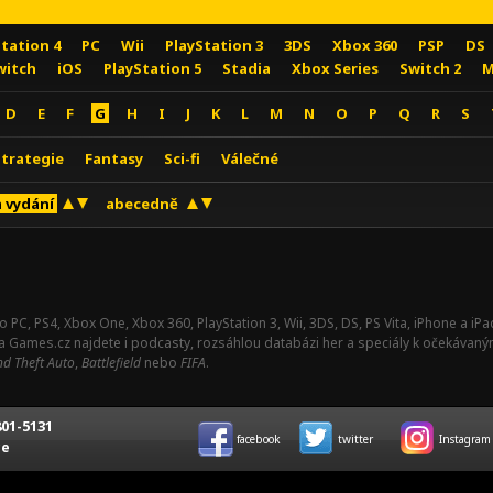
Station 4
PC
Wii
PlayStation 3
3DS
Xbox 360
PSP
DS
witch
iOS
PlayStation 5
Stadia
Xbox Series
Switch 2
M
D
E
F
G
H
I
J
K
L
M
N
O
P
Q
R
S
Strategie
Fantasy
Sci-fi
Válečné
 vydání
abecedně
o PC, PS4, Xbox One, Xbox 360, PlayStation 3, Wii, 3DS, DS, PS Vita, iPhone a i
Na Games.cz najdete i podcasty, rozsáhlou databázi her a speciály k očekávaný
d Theft Auto
,
Battlefield
nebo
FIFA
.
01-5131
facebook
twitter
Instagram
ce