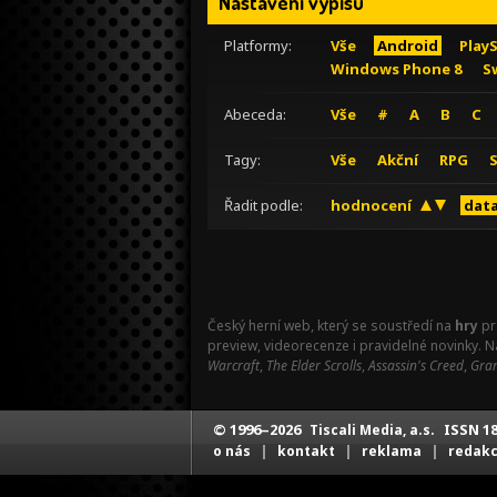
Nastavení výpisu
Platformy:
Vše
Android
Play
Windows Phone 8
S
Abeceda:
Vše
#
A
B
C
Tagy:
Vše
Akční
RPG
Řadit podle:
hodnocení
data
Český herní web, který se soustředí na
hry
pr
preview, videorecenze i pravidelné novinky. 
Warcraft
,
The Elder Scrolls
,
Assassin's Creed
,
Gran
© 1996–2026
ISSN 18
Tiscali Media, a.s.
|
|
|
o nás
kontakt
reklama
redak