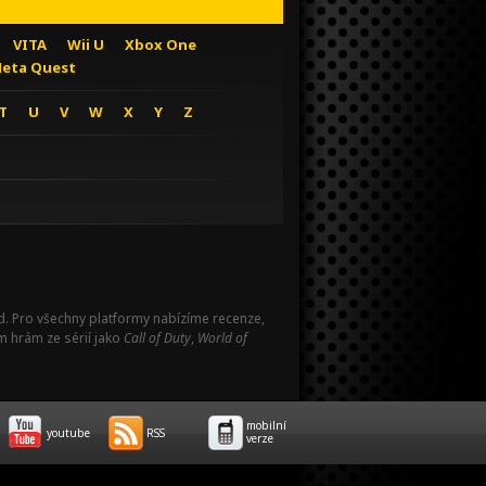
VITA
Wii U
Xbox One
eta Quest
T
U
V
W
X
Y
Z
Pad. Pro všechny platformy nabízíme recenze,
m hrám ze sérií jako
Call of Duty
,
World of
mobilní
youtube
RSS
verze