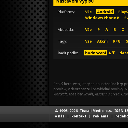
Nastavení výpisu
Platformy:
Vše
Android
Play
Windows Phone 8
S
Abeceda:
Vše
#
A
B
C
Tagy:
Vše
Akční
RPG
Řadit podle:
hodnocení
data
Český herní web, který se soustředí na
hry
pr
preview, videorecenze i pravidelné novinky. 
Warcraft
,
The Elder Scrolls
,
Assassin's Creed
,
Gran
© 1996–2026
ISSN 18
Tiscali Media, a.s.
|
|
|
o nás
kontakt
reklama
redak