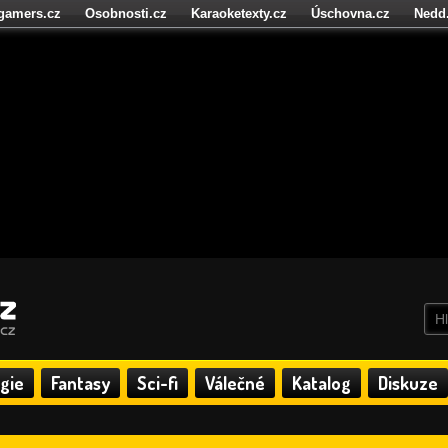
igamers.cz
Osobnosti.cz
Karaoketexty.cz
Úschovna.cz
Nedd
níze.cz
StartupInsider.cz
gie
Fantasy
Sci-fi
Válečné
Katalog
Diskuze