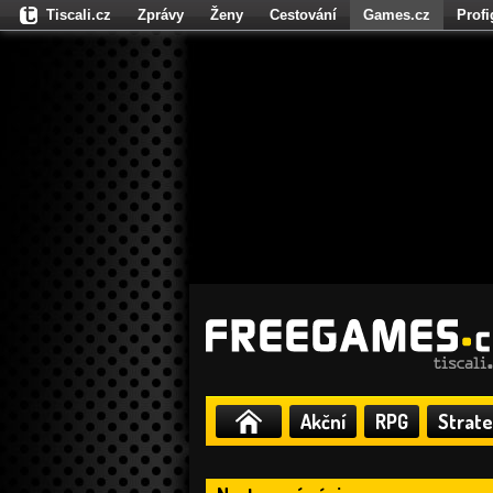
Tiscali.cz
Zprávy
Ženy
Cestování
Games.cz
Prof
Moulík.cz
Fights.cz
Sport
Dokina.cz
CZhity.cz
Našepe
Akční
RPG
Strate