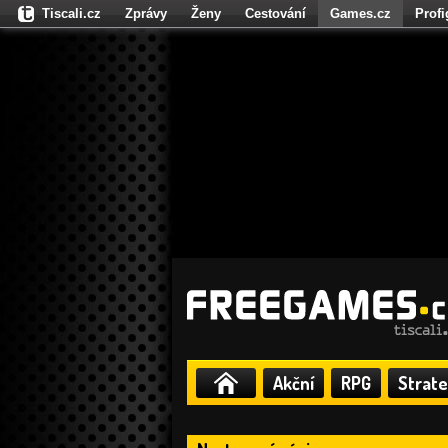
Tiscali.cz
Zprávy
Ženy
Cestování
Games.cz
Prof
Moulík.cz
Fights.cz
Sport
Dokina.cz
CZhity.cz
Našepe
Akční
RPG
Strate