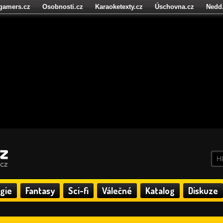
igamers.cz
Osobnosti.cz
Karaoketexty.cz
Úschovna.cz
Nedd
níze.cz
StartupInsider.cz
gie
Fantasy
Sci-fi
Válečné
Katalog
Diskuze