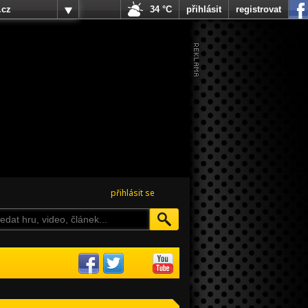
.cz
34 °C
přihlásit
registrovat
přihlásit se