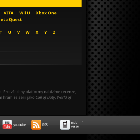
VITA
Wii U
Xbox One
eta Quest
T
U
V
W
X
Y
Z
Pad. Pro všechny platformy nabízíme recenze,
m hrám ze sérií jako
Call of Duty
,
World of
mobilní
youtube
RSS
verze