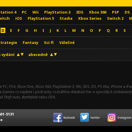
Station 4
PC
Wii
PlayStation 3
3DS
Xbox 360
PSP
DS
witch
iOS
PlayStation 5
Stadia
Xbox Series
Switch 2
M
D
E
F
G
H
I
J
K
L
M
N
O
P
Q
R
S
Strategie
Fantasy
Sci-fi
Válečné
 vydání
abecedně
o PC, PS4, Xbox One, Xbox 360, PlayStation 3, Wii, 3DS, DS, PS Vita, iPhone a i
Na Games.cz najdete i podcasty, rozsáhlou databázi her a speciály k očekávaný
d Theft Auto
,
Battlefield
nebo
FIFA
.
01-5131
facebook
twitter
Instagram
ce