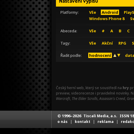
Nastavení výpisu
Platformy:
Vše
Android
Play
Windows Phone 8
S
Abeceda:
Vše
#
A
B
C
Tagy:
Vše
Akční
RPG
Řadit podle:
hodnocení
data
Český herní web, který se soustředí na
hry
pr
preview, videorecenze i pravidelné novinky. 
Warcraft
,
The Elder Scrolls
,
Assassin's Creed
,
Gran
© 1996–2026
ISSN 18
Tiscali Media, a.s.
|
|
|
o nás
kontakt
reklama
redak