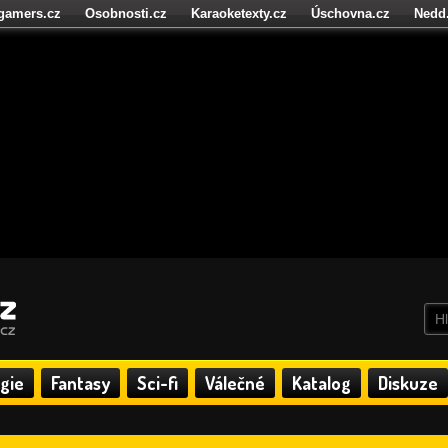
igamers.cz
Osobnosti.cz
Karaoketexty.cz
Úschovna.cz
Nedd
níze.cz
StartupInsider.cz
gie
Fantasy
Sci-fi
Válečné
Katalog
Diskuze