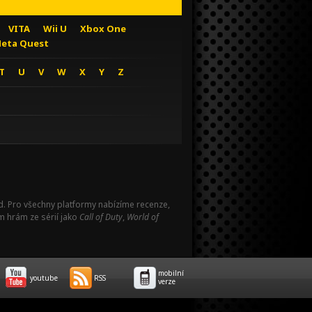
VITA
Wii U
Xbox One
eta Quest
T
U
V
W
X
Y
Z
Pad. Pro všechny platformy nabízíme recenze,
m hrám ze sérií jako
Call of Duty
,
World of
mobilní
youtube
RSS
verze