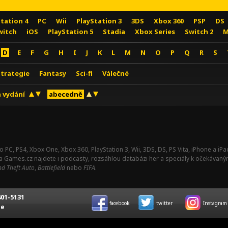
Station 4
PC
Wii
PlayStation 3
3DS
Xbox 360
PSP
DS
witch
iOS
PlayStation 5
Stadia
Xbox Series
Switch 2
M
D
E
F
G
H
I
J
K
L
M
N
O
P
Q
R
S
Strategie
Fantasy
Sci-fi
Válečné
 vydání
abecedně
o PC, PS4, Xbox One, Xbox 360, PlayStation 3, Wii, 3DS, DS, PS Vita, iPhone a i
Na Games.cz najdete i podcasty, rozsáhlou databázi her a speciály k očekávaný
d Theft Auto
,
Battlefield
nebo
FIFA
.
01-5131
facebook
twitter
Instagram
ce