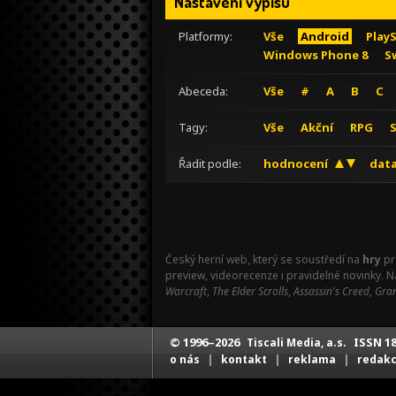
Nastavení výpisu
Platformy:
Vše
Android
Play
Windows Phone 8
S
Abeceda:
Vše
#
A
B
C
Tagy:
Vše
Akční
RPG
Řadit podle:
hodnocení
data
Český herní web, který se soustředí na
hry
pr
preview, videorecenze i pravidelné novinky. 
Warcraft
,
The Elder Scrolls
,
Assassin's Creed
,
Gran
© 1996–2026
ISSN 18
Tiscali Media, a.s.
|
|
|
o nás
kontakt
reklama
redak