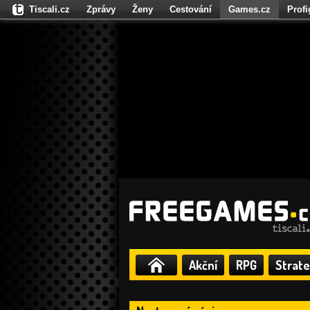
Tiscali.cz
Zprávy
Ženy
Cestování
Games.cz
Prof
Moulík.cz
Fights.cz
Sport
Dokina.cz
CZhity.cz
Našepe
Akční
RPG
Strate