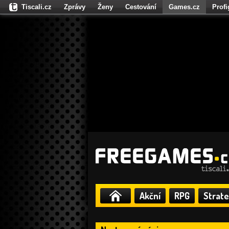
Tiscali.cz
Zprávy
Ženy
Cestování
Games.cz
Prof
Moulík.cz
Fights.cz
Sport
Dokina.cz
CZhity.cz
Našepe
Akční
RPG
Strate