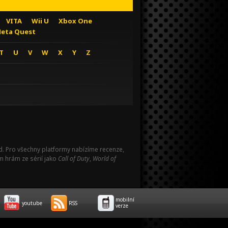
VITA
Wii U
Xbox One
eta Quest
T
U
V
W
X
Y
Z
Pad. Pro všechny platformy nabízíme recenze,
m hrám ze sérií jako
Call of Duty
,
World of
mobilní
youtube
RSS
verze