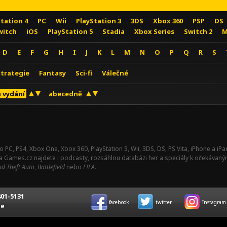
Station 4
PC
Wii
PlayStation 3
3DS
Xbox 360
PSP
DS
witch
iOS
PlayStation 5
Stadia
Xbox Series
Switch 2
M
D
E
F
G
H
I
J
K
L
M
N
O
P
Q
R
S
Strategie
Fantasy
Sci-fi
Válečné
 vydání
abecedně
o PC, PS4, Xbox One, Xbox 360, PlayStation 3, Wii, 3DS, DS, PS Vita, iPhone a i
Na Games.cz najdete i podcasty, rozsáhlou databázi her a speciály k očekávaný
d Theft Auto
,
Battlefield
nebo
FIFA
.
01-5131
facebook
twitter
Instagram
ce