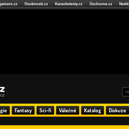
igamers.cz
Osobnosti.cz
Karaoketexty.cz
Úschovna.cz
Nedd
níze.cz
StartupInsider.cz
gie
Fantasy
Sci-fi
Válečné
Katalog
Diskuze