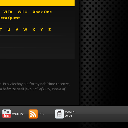
VITA
Wii U
Xbox One
eta Quest
T
U
V
W
X
Y
Z
Pad. Pro všechny platformy nabízíme recenze,
m hrám ze sérií jako
Call of Duty
,
World of
mobilní
youtube
RSS
verze