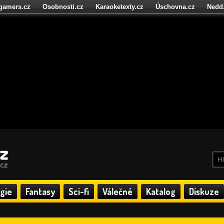
igamers.cz
Osobnosti.cz
Karaoketexty.cz
Úschovna.cz
Nedd
níze.cz
StartupInsider.cz
gie
Fantasy
Sci-fi
Válečné
Katalog
Diskuze