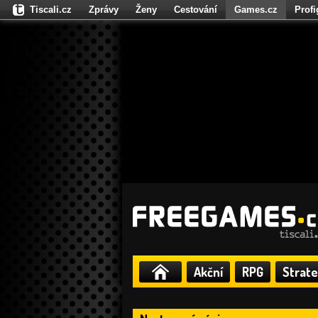
Tiscali.cz
Zprávy
Ženy
Cestování
Games.cz
Prof
Moulík.cz
Fights.cz
Sport
Dokina.cz
CZhity.cz
Našepe
Akční
RPG
Strate