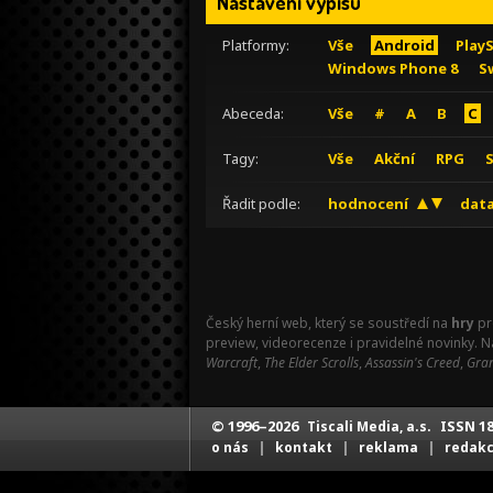
Nastavení výpisu
Platformy:
Vše
Android
Play
Windows Phone 8
S
Abeceda:
Vše
#
A
B
C
Tagy:
Vše
Akční
RPG
Řadit podle:
hodnocení
data
Český herní web, který se soustředí na
hry
pr
preview, videorecenze i pravidelné novinky. 
Warcraft
,
The Elder Scrolls
,
Assassin's Creed
,
Gran
© 1996–2026
ISSN 18
Tiscali Media, a.s.
|
|
|
o nás
kontakt
reklama
redak