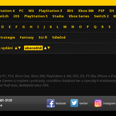
Station 4
PC
Wii
PlayStation 3
3DS
Xbox 360
PSP
DS
witch
iOS
PlayStation 5
Stadia
Xbox Series
Switch 2
M
D
E
F
G
H
I
J
K
L
M
N
O
P
Q
R
S
Strategie
Fantasy
Sci-fi
Válečné
 vydání
abecedně
o PC, PS4, Xbox One, Xbox 360, PlayStation 3, Wii, 3DS, DS, PS Vita, iPhone a i
Na Games.cz najdete i podcasty, rozsáhlou databázi her a speciály k očekávaný
d Theft Auto
,
Battlefield
nebo
FIFA
.
01-5131
facebook
twitter
Instagram
ce