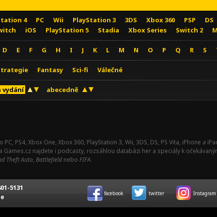
Station 4
PC
Wii
PlayStation 3
3DS
Xbox 360
PSP
DS
witch
iOS
PlayStation 5
Stadia
Xbox Series
Switch 2
M
D
E
F
G
H
I
J
K
L
M
N
O
P
Q
R
S
Strategie
Fantasy
Sci-fi
Válečné
 vydání
abecedně
o PC, PS4, Xbox One, Xbox 360, PlayStation 3, Wii, 3DS, DS, PS Vita, iPhone a i
Na Games.cz najdete i podcasty, rozsáhlou databázi her a speciály k očekávaný
d Theft Auto
,
Battlefield
nebo
FIFA
.
01-5131
facebook
twitter
Instagram
ce