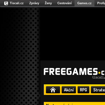
Tiscali.cz
Zprávy
Ženy
Cestování
Games.cz
Prof
Moulík.cz
Fights.cz
Sport
Dokina.cz
CZhity.cz
Našepe
Akční
RPG
Strate