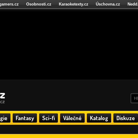
igamers.cz
Osobnosti.cz
Karaoketexty.cz
Úschovna.cz
Nedd
níze.cz
StartupInsider.cz
gie
Fantasy
Sci-fi
Válečné
Katalog
Diskuze