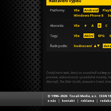
Nastavení výpisu
Platformy:
Vše
Android
Play
Windows Phone 8
S
Abeceda:
Vše
#
A
B
C
Tagy:
Vše
Akční
RPG
Řadit podle:
hodnocení
data
Český herní web, který se soustředí na
hry
pr
preview, videorecenze i pravidelné novinky. 
Warcraft
,
The Elder Scrolls
,
Assassin's Creed
,
Gran
© 1996–2026
ISSN 18
Tiscali Media, a.s.
|
|
|
o nás
kontakt
reklama
redak