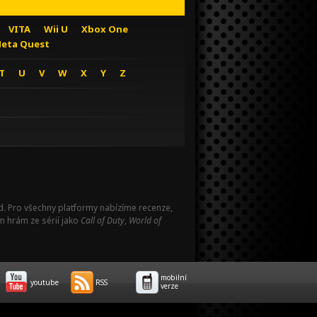
VITA
Wii U
Xbox One
eta Quest
T
U
V
W
X
Y
Z
Pad. Pro všechny platformy nabízíme recenze,
m hrám ze sérií jako
Call of Duty
,
World of
mobilní
youtube
RSS
verze