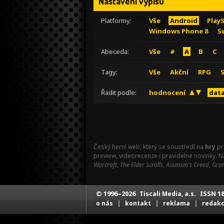
Nastavení výpisu
Platformy:
Vše
Android
Play
Windows Phone 8
S
Abeceda:
Vše
#
A
B
C
Tagy:
Vše
Akční
RPG
Řadit podle:
hodnocení
data
Český herní web, který se soustředí na
hry
pr
preview, videorecenze i pravidelné novinky. 
Warcraft
,
The Elder Scrolls
,
Assassin's Creed
,
Gran
© 1996–2026
ISSN 18
Tiscali Media, a.s.
|
|
|
o nás
kontakt
reklama
redak