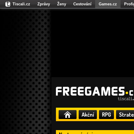
Tiscali.cz
Zprávy
Ženy
Cestování
Games.cz
Prof
Moulík.cz
Fights.cz
Sport
Dokina.cz
CZhity.cz
Našepe
Akční
RPG
Strate