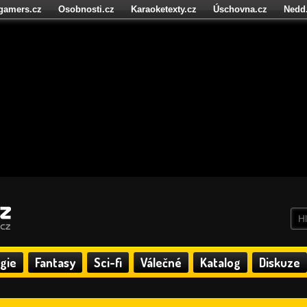
igamers.cz
Osobnosti.cz
Karaoketexty.cz
Úschovna.cz
Nedd
níze.cz
StartupInsider.cz
gie
Fantasy
Sci-fi
Válečné
Katalog
Diskuze