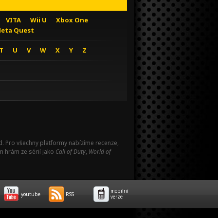
VITA
Wii U
Xbox One
eta Quest
T
U
V
W
X
Y
Z
Pad. Pro všechny platformy nabízíme recenze,
m hrám ze sérií jako
Call of Duty
,
World of
mobilní
youtube
RSS
verze