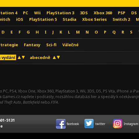
Station 4
PC
Wii
PlayStation 3
3DS
Xbox 360
PSP
DS
witch
iOS
PlayStation 5
Stadia
Xbox Series
Switch 2
M
D
E
F
G
H
I
J
K
L
M
N
O
P
Q
R
S
Strategie
Fantasy
Sci-fi
Válečné
 vydání
abecedně
o PC, PS4, Xbox One, Xbox 360, PlayStation 3, Wii, 3DS, DS, PS Vita, iPhone a i
Na Games.cz najdete i podcasty, rozsáhlou databázi her a speciály k očekávaný
d Theft Auto
,
Battlefield
nebo
FIFA
.
01-5131
facebook
twitter
Instagram
ce